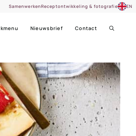
Samenwerken
Receptontwikkeling & fotografie
EN
kmenu
Nieuwsbrief
Contact
ir
Uitgelicht
roentes
ruitsoorten
zoet
cue
nsgerecht
ooker