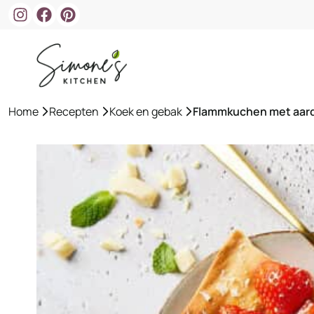
Ga
naar
de
inhoud
Home
»
Recepten
»
Koek en gebak
»
Flammkuchen met aard