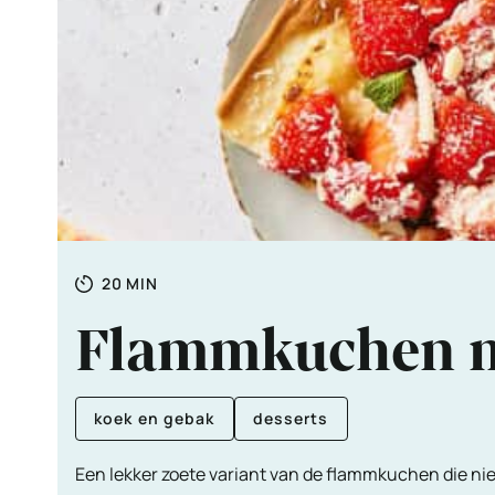
Totale
MINUTEN
20
MIN
tijd
Flammkuchen me
koek en gebak
desserts
Een lekker zoete variant van de flammkuchen die niet m