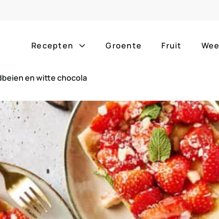
Recepten
Groente
Fruit
Wee
beien en witte chocola
Gang
Popula
alle g
ontbijt
bijgerechten
alle f
lunch
hoofdgerechten
zomer
borrelhapjes
desserts
barbe
voorgerechten
drankjes
eenpa
slow c