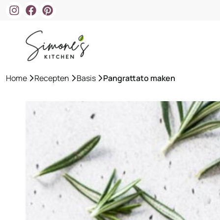
Ga
naar
de
inhoud
Home
»
Recepten
»
Basis
»
Pangrattato maken