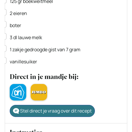
▢
125
gr
boekweitmeel
▢
2
eieren
▢
boter
▢
3
dl
lauwe melk
▢
1
zakje
gedroogde gist
van 7 gram
▢
vanillesuiker
Direct in je mandje bij:
Stel direct je vraag over dit recept