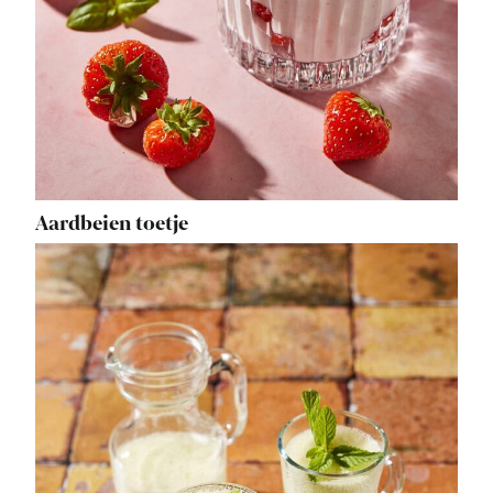
Aardbeien toetje