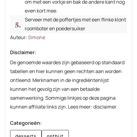
om met een vorkje en bak de andere kant nog
even kort mee.
Serveer met de poffertjes met een flinke klont
roomboter en poedersuiker
Auteur
Auteur:
Simone
recept
Disclaimer:
De genoemde waardes zijn gebaseerd op standaard
tabellen en hier kunnen geen rechten aan worden
ontleend. Merknamen in de ingrediëntenlijst
kunnen het gevolg zijn van een betaalde
samenwerking. Sommige linkjes op deze pagina
kunnen affiliate links zijn. Lees meer: disclaimer.
Categorieën:
desserts
ontbijt