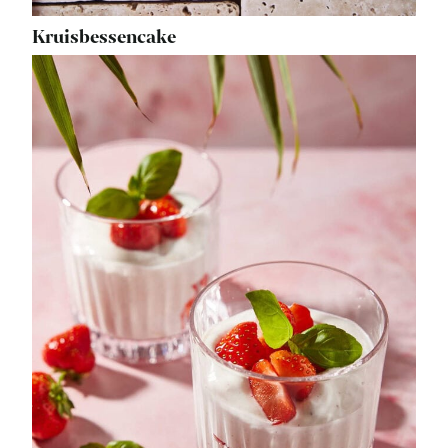
Kruisbessencake