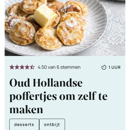
Totale
UUR
4.50
van
6
stemmen
1
UUR
tijd
Oud Hollandse
poffertjes om zelf te
maken
desserts
ontbijt