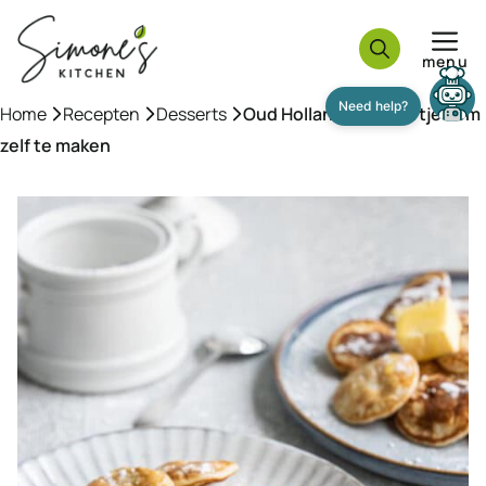
Ga
naar
menu
de
inhoud
Home
»
Recepten
»
Desserts
»
Oud Hollandse poffertjes om
Need help?
zelf te maken