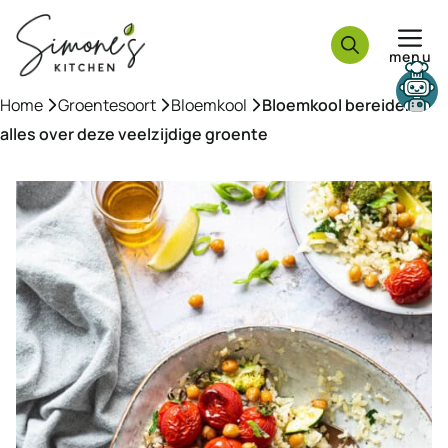
Ga
naar
menu
de
inhoud
Need help?
Home
»
Groentesoort
»
Bloemkool
»
Bloemkool bereiden:
alles over deze veelzijdige groente