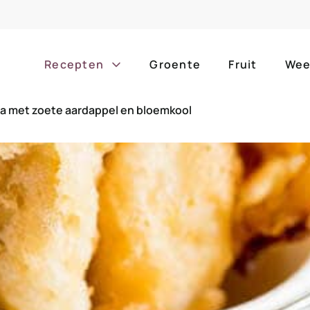
Recepten
Groente
Fruit
Wee
 met zoete aardappel en bloemkool
Gang
Popula
alle g
ontbijt
bijgerechten
alle f
lunch
hoofdgerechten
zomer
borrelhapjes
desserts
barbe
voorgerechten
drankjes
eenpa
slow c