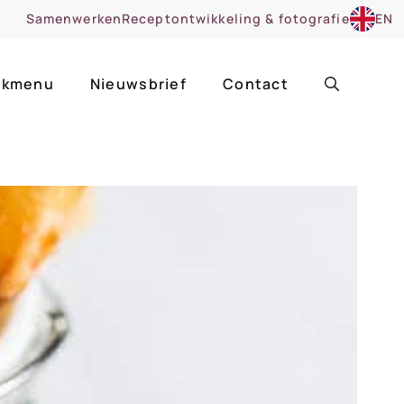
Samenwerken
Receptontwikkeling & fotografie
EN
kmenu
Nieuwsbrief
Contact
ir
Uitgelicht
roentes
ruitsoorten
zoet
cue
nsgerecht
ooker