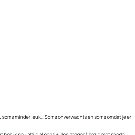
, soms minder leuk… Soms onverwachts en soms omdat je er
 heb ik nou altijd al eens willen zeggen) bezig met snode