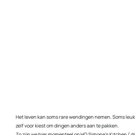
Het leven kan soms rare wendingen nemen. Soms leuk
zelf voor kiest om dingen anders aan te pakken.
Zo zijn we hier momenteel op HQ Simone’s Kitchen ( dat