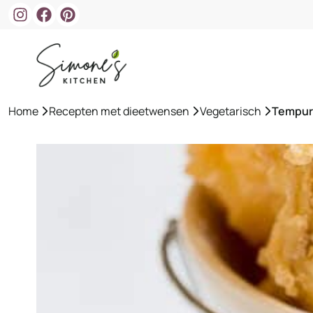
Ga
naar
de
inhoud
Home
»
Recepten met dieetwensen
»
Vegetarisch
»
Tempura