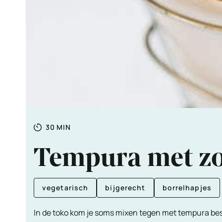
Totale
MINUTEN
30
MIN
tijd
Tempura met zo
vegetarisch
bijgerecht
borrelhapjes
In de toko kom je soms mixen tegen met tempura besla