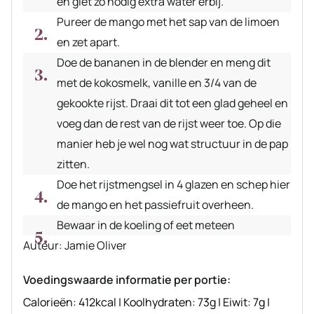
en giet zo nodig extra water erbij.
Pureer de mango met het sap van de limoen
en zet apart.
Doe de bananen in de blender en meng dit
met de kokosmelk, vanille en 3/4 van de
gekookte rijst. Draai dit tot een glad geheel en
voeg dan de rest van de rijst weer toe. Op die
manier heb je wel nog wat structuur in de pap
zitten.
Doe het rijstmengsel in 4 glazen en schep hier
de mango en het passiefruit overheen.
Bewaar in de koeling of eet meteen
Auteur
Auteur:
Jamie Oliver
recept
Voedingswaarde informatie per portie:
Calorieën:
412
kcal
|
Koolhydraten:
73
g
|
Eiwit:
7
g
|