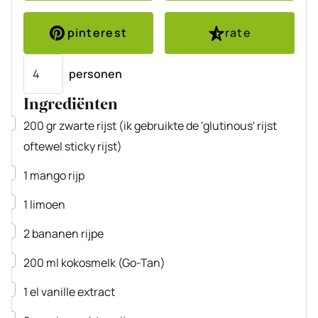
pinterest
rate
Porties
personen
Ingrediënten
▢
200
gr
zwarte rijst
(ik gebruikte de 'glutinous' rijst
oftewel sticky rijst)
▢
1
mango
rijp
▢
1
limoen
▢
2
bananen
rijpe
▢
200
ml
kokosmelk
(Go-Tan)
▢
1
el
vanille extract