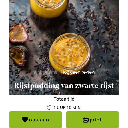
Nog geen review
Rijstpudding van zwarte rijst
Totaaltijd
UUR
MINUTEN
1
UUR
10
MIN
opslaan
print