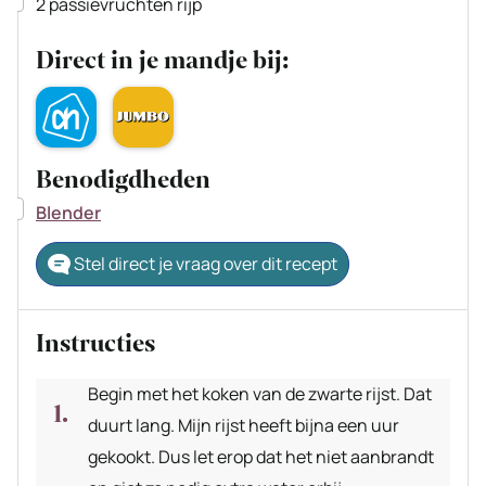
▢
2
passievruchten
rijp
Direct in je mandje bij:
Benodigdheden
▢
Blender
Stel direct je vraag over dit recept
Instructies
Begin met het koken van de zwarte rijst. Dat
duurt lang. Mijn rijst heeft bijna een uur
gekookt. Dus let erop dat het niet aanbrandt