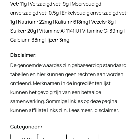
Vet:
11
g
|
Verzadigd vet:
9
g
|
Meervoudigd
onverzadigd vet:
0.5
g
|
Enkelvoudig onverzadigd vet:
1
g
|
Natrium:
22
mg
|
Kalium:
618
mg
|
Vezels:
8
g
|
Suiker:
20
g
|
Vitamine A:
1141
IU
|
Vitamine C:
39
mg
|
Calcium:
38
mg
|
Ijzer:
3
mg
Disclaimer:
De genoemde waardes zijn gebaseerd op standaard
tabellen en hier kunnen geen rechten aan worden
ontleend. Merknamen in de ingrediëntenlijst
kunnen het gevolg zijn van een betaalde
samenwerking. Sommige linkjes op deze pagina
kunnen affiliate links zijn. Lees meer: disclaimer.
Categorieën: