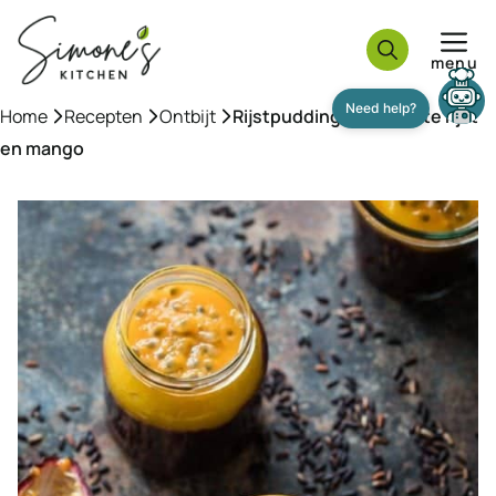
Ga
naar
menu
de
inhoud
Home
»
Recepten
»
Ontbijt
»
Rijstpudding met zwarte rijst
en mango