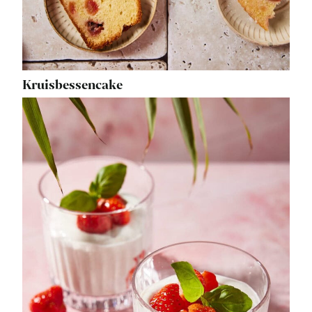
Kruisbessencake