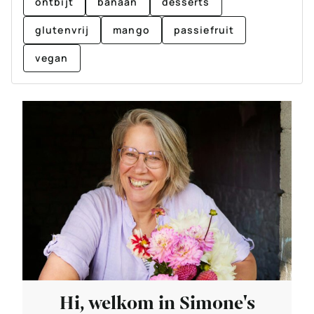
ontbijt
banaan
desserts
glutenvrij
mango
passiefruit
vegan
Hi, welkom in Simone's