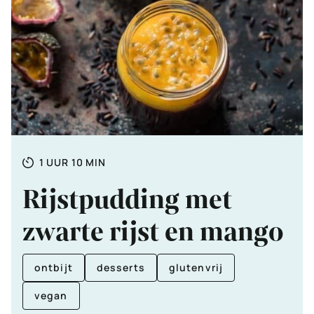
Totale
UUR
MINUTEN
1
UUR
10
MIN
tijd
Rijstpudding met
zwarte rijst en mango
ontbijt
desserts
glutenvrij
vegan