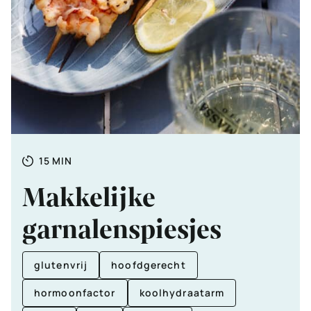
Totale
MINUTEN
15
MIN
tijd
Makkelijke
garnalenspiesjes
glutenvrij
hoofdgerecht
hormoonfactor
koolhydraatarm