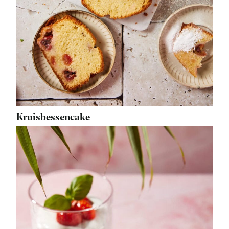
Kruisbessencake