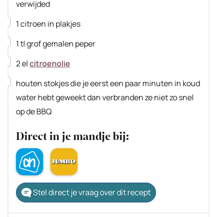
verwijded
▢
1
citroen
in plakjes
▢
1
tl
grof gemalen peper
▢
2
el
citroenolie
▢
houten stokjes die je eerst een paar minuten in koud
water hebt geweekt
dan verbranden ze niet zo snel
op de BBQ
Direct in je mandje bij:
Stel direct je vraag over dit recept