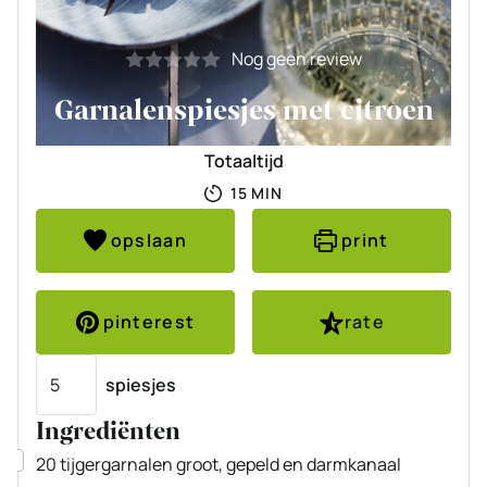
Nog geen review
Garnalenspiesjes met citroen
Totaaltijd
MINUTEN
15
MIN
opslaan
print
pinterest
rate
Porties
spiesjes
Ingrediënten
▢
20
tijgergarnalen
groot, gepeld en darmkanaal