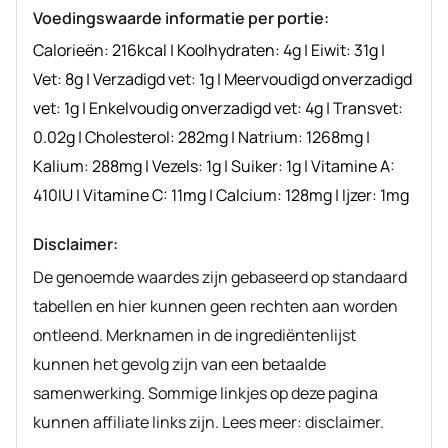
Voedingswaarde informatie per portie:
Calorieën:
216
kcal
|
Koolhydraten:
4
g
|
Eiwit:
31
g
|
Vet:
8
g
|
Verzadigd vet:
1
g
|
Meervoudigd onverzadigd
vet:
1
g
|
Enkelvoudig onverzadigd vet:
4
g
|
Transvet:
0.02
g
|
Cholesterol:
282
mg
|
Natrium:
1268
mg
|
Kalium:
288
mg
|
Vezels:
1
g
|
Suiker:
1
g
|
Vitamine A:
410
IU
|
Vitamine C:
11
mg
|
Calcium:
128
mg
|
Ijzer:
1
mg
Disclaimer:
De genoemde waardes zijn gebaseerd op standaard
tabellen en hier kunnen geen rechten aan worden
ontleend. Merknamen in de ingrediëntenlijst
kunnen het gevolg zijn van een betaalde
samenwerking. Sommige linkjes op deze pagina
kunnen affiliate links zijn. Lees meer: disclaimer.