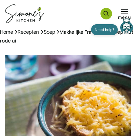
Ga
naar
menu
de
inhoud
Need help?
Home
»
Recepten
»
Soep
»
Makkelijke Franse uiensoep met
rode ui