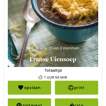
5
van
2
stemmen
Franse Uiensoep
Totaaltijd
UUR
MINUTEN
1
UUR
50
MIN
opslaan
print
pinterest
rate