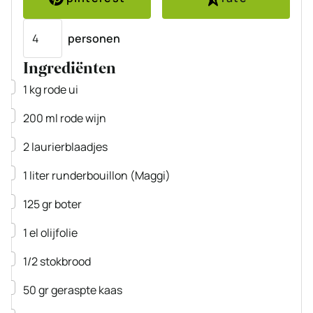
Porties
personen
Ingrediënten
▢
1
kg
rode ui
▢
200
ml
rode wijn
▢
2
laurierblaadjes
▢
1
liter
runderbouillon
(Maggi)
▢
125
gr
boter
▢
1
el
olijfolie
▢
1/2
stokbrood
▢
50
gr
geraspte kaas