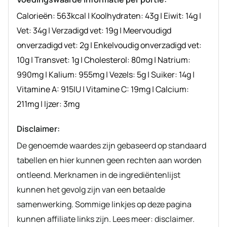
Calorieën:
563
kcal
|
Koolhydraten:
43
g
|
Eiwit:
14
g
|
Vet:
34
g
|
Verzadigd vet:
19
g
|
Meervoudigd
onverzadigd vet:
2
g
|
Enkelvoudig onverzadigd vet:
10
g
|
Transvet:
1
g
|
Cholesterol:
80
mg
|
Natrium:
990
mg
|
Kalium:
955
mg
|
Vezels:
5
g
|
Suiker:
14
g
|
Vitamine A:
915
IU
|
Vitamine C:
19
mg
|
Calcium:
211
mg
|
Ijzer:
3
mg
Disclaimer:
De genoemde waardes zijn gebaseerd op standaard
tabellen en hier kunnen geen rechten aan worden
ontleend. Merknamen in de ingrediëntenlijst
kunnen het gevolg zijn van een betaalde
samenwerking. Sommige linkjes op deze pagina
kunnen affiliate links zijn. Lees meer: disclaimer.