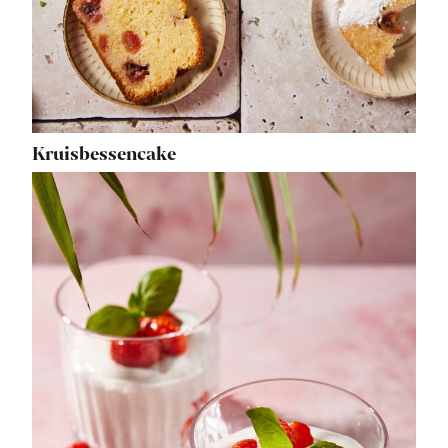
Kruisbessencake