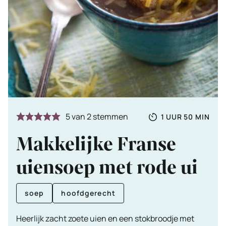
Totale
UUR
MINUTE
5
van
2
stemmen
1
UUR
50
MIN
tijd
Makkelijke Franse
uiensoep met rode ui
soep
hoofdgerecht
Heerlijk zacht zoete uien en een stokbroodje met