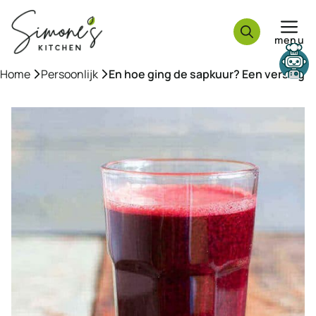
Ga
naar
menu
de
inhoud
Need help?
Home
»
Persoonlijk
»
En hoe ging de sapkuur? Een verslag