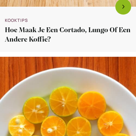
KOOKTIPS
Hoe Maak Je Een Cortado, Lungo Of Een
Andere Koffie?
Bekijk
Video:
Hoe
segmenteer
je
een
sinaasappel