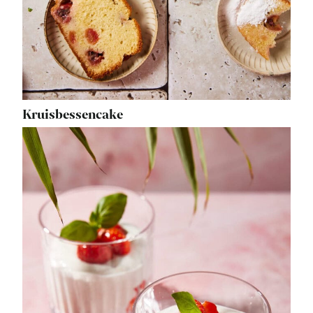
Kruisbessencake