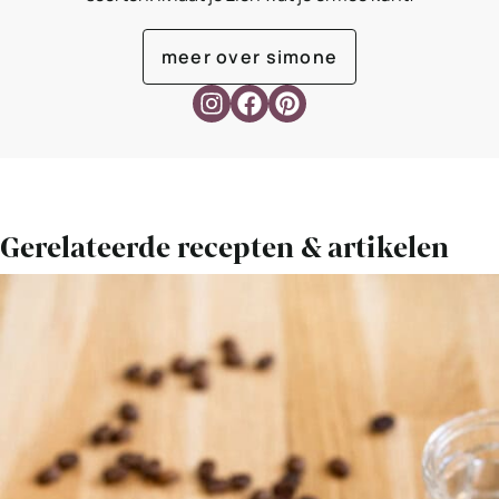
meer over simone
Gerelateerde recepten & artikelen
Bekijk
Hoe
maak
je
een
cortado,
lungo