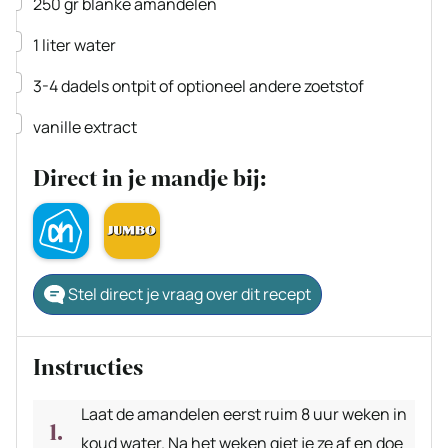
▢
250
gr
blanke amandelen
▢
1
liter
water
▢
3-4
dadels
ontpit of optioneel andere zoetstof
▢
vanille extract
Direct in je mandje bij:
Stel direct je vraag over dit recept
Instructies
Laat de amandelen eerst ruim 8 uur weken in
koud water. Na het weken giet je ze af en doe