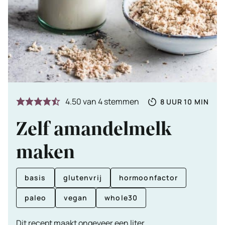
Totale
UUR
MINUTE
4.50
van
4
stemmen
8
UUR
10
MIN
tijd
Zelf amandelmelk
maken
basis
glutenvrij
hormoonfactor
paleo
vegan
whole30
Dit recept maakt ongeveer een liter