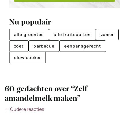
Nu populair
alle groentes
alle fruitsoorten
zomer
zoet
barbecue
eenpansgerecht
slow cooker
60 gedachten over “Zelf
amandelmelk maken”
Reactie
← Oudere reacties
navigatie