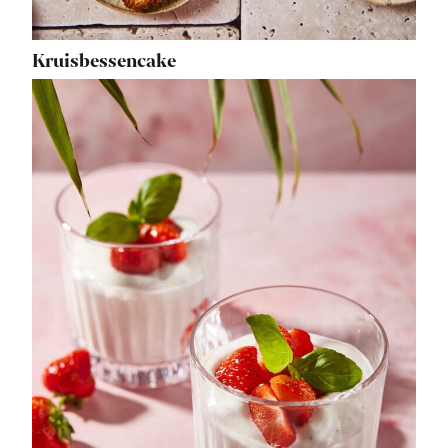
Kruisbessencake