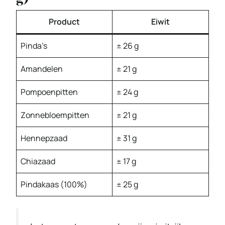
Product
Eiwit
Pinda’s
± 26 g
Amandelen
± 21 g
Pompoenpitten
± 24 g
Zonnebloempitten
± 21 g
Hennepzaad
± 31 g
Chiazaad
± 17 g
Pindakaas (100%)
± 25 g