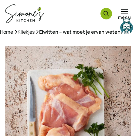
Ga
naar
menu
de
inhoud
Need help?
Home
»
Kliekjes
»
Eiwitten – wat moet je ervan weten?