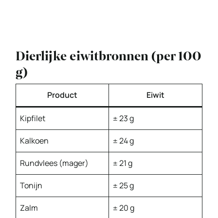
Dierlijke eiwitbronnen (per 100
g)
Product
Eiwit
Kipfilet
± 23 g
Kalkoen
± 24 g
Rundvlees (mager)
± 21 g
Tonijn
± 25 g
Zalm
± 20 g