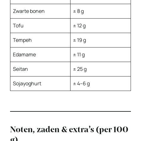
Zwarte bonen
± 8 g
Tofu
± 12 g
Tempeh
± 19 g
Edamame
± 11 g
Seitan
± 25 g
Sojayoghurt
± 4–6 g
Noten, zaden & extra’s (per 100
g)