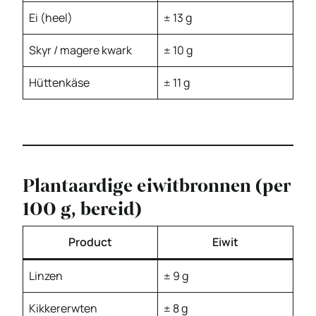
Ei (heel)
± 13 g
Skyr / magere kwark
± 10 g
Hüttenkäse
± 11 g
Plantaardige eiwitbronnen (per
100 g, bereid)
Product
Eiwit
Linzen
± 9 g
Kikkererwten
± 8 g