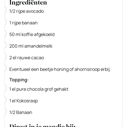
Ingrediënten
▢
1/2
rijpe avocado
▢
1
rijpe banaan
▢
50
ml
koffie
afgekoeld
▢
200
ml
amandelmelk
▢
2
el
rauwe cacao
▢
Eventueel een beetje honing of ahornsiroop erbij.
Topping:
▢
1
el
pure chocola
grof gehakt
▢
1
el
Kokosrasp
▢
1/2
Banaan