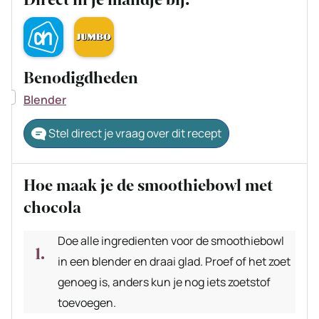
Direct in je mandje bij:
Benodigdheden
▢
Blender
Stel direct je vraag over dit recept
Hoe maak je de smoothiebowl met
chocola
Doe alle ingredienten voor de smoothiebowl
in een blender en draai glad. Proef of het zoet
genoeg is, anders kun je nog iets zoetstof
toevoegen.