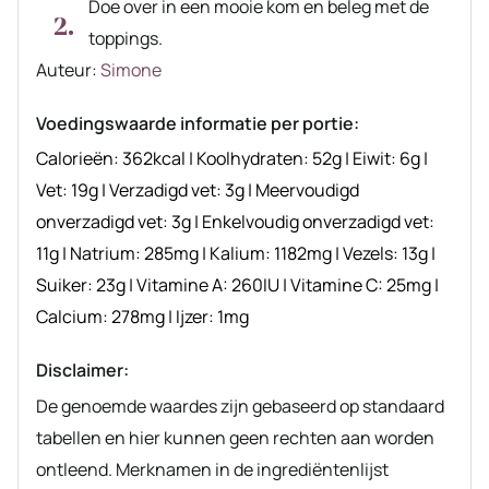
Doe over in een mooie kom en beleg met de
toppings.
Auteur
Auteur:
Simone
recept
Voedingswaarde informatie per portie:
Calorieën:
362
kcal
|
Koolhydraten:
52
g
|
Eiwit:
6
g
|
Vet:
19
g
|
Verzadigd vet:
3
g
|
Meervoudigd
onverzadigd vet:
3
g
|
Enkelvoudig onverzadigd vet:
11
g
|
Natrium:
285
mg
|
Kalium:
1182
mg
|
Vezels:
13
g
|
Suiker:
23
g
|
Vitamine A:
260
IU
|
Vitamine C:
25
mg
|
Calcium:
278
mg
|
Ijzer:
1
mg
Disclaimer:
De genoemde waardes zijn gebaseerd op standaard
tabellen en hier kunnen geen rechten aan worden
ontleend. Merknamen in de ingrediëntenlijst