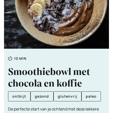
Totale
MINUTEN
10
MIN
tijd
Smoothiebowl met
chocola en koffie
ontbijt
gezond
glutenvrij
paleo
De perfecte start van je ochtend met deze lekkere