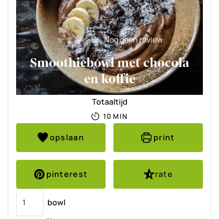
Nog geen review
Smoothiebowl met chocola
en koffie
Totaaltijd
MINUTEN
10
MIN
opslaan
print
pinterest
rate
Porties
bowl