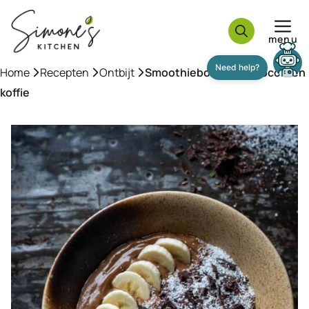
Ga
naar
menu
de
inhoud
Home
»
Recepten
»
Ontbijt
»
Smoothiebowl met chocola en
koffie