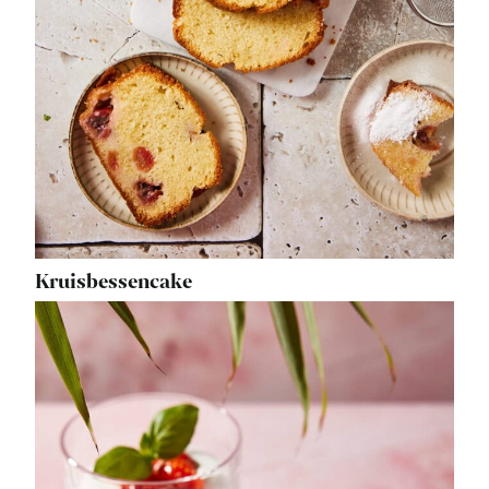
Kruisbessencake