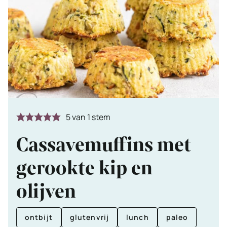
5
van 1 stem
Cassavemuffins met
gerookte kip en
olijven
ontbijt
glutenvrij
lunch
paleo