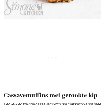
Cassavemuffins met gerookte kip
Een lekker stevige cassavemuffin die makkelijk is om mee