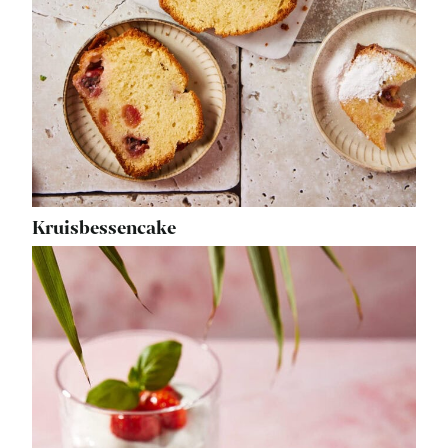
Kruisbessencake