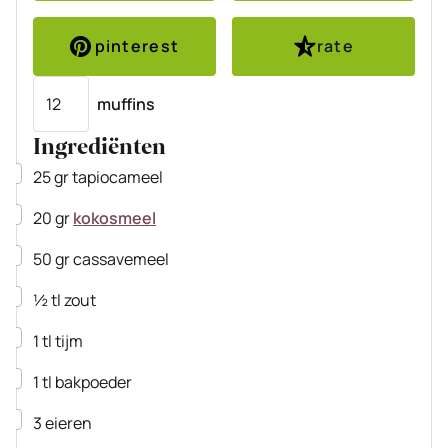
pinterest
rate
Porties
muffins
Ingrediënten
▢
25
gr
tapiocameel
▢
20
gr
kokosmeel
▢
50
gr
cassavemeel
▢
½
tl
zout
▢
1
tl
tijm
▢
1
tl
bakpoeder
▢
3
eieren