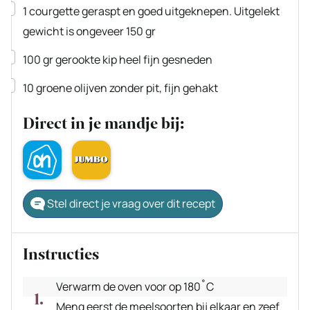
▢
1
courgette geraspt en goed uitgeknepen. Uitgelekt
gewicht is ongeveer 150 gr
▢
100
gr
gerookte kip
heel fijn gesneden
▢
10
groene olijven
zonder pit, fijn gehakt
Direct in je mandje bij:
Stel direct je vraag over dit recept
Instructies
Verwarm de oven voor op 180˚C
Meng eerst de meelsoorten bij elkaar en zeef