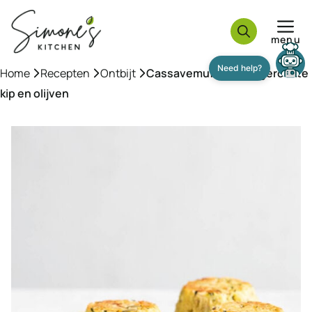
Ga
naar
menu
de
inhoud
Need help?
Home
»
Recepten
»
Ontbijt
»
Cassavemuffins met gerookte
kip en olijven