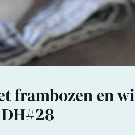
et frambozen en wi
m DH#28