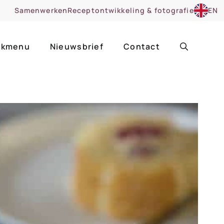
Samenwerken
Receptontwikkeling & fotografie
EN
kmenu
Nieuwsbrief
Contact
ir
Uitgelicht
roentes
ruitsoorten
zoet
cue
nsgerecht
ooker