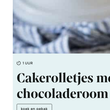
Totale
UUR
1
UUR
tijd
Cakerolletjes m
chocoladeroo
koek en gebak