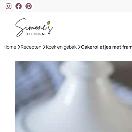
Ga
naar
de
inhoud
Home
»
Recepten
»
Koek en gebak
»
Cakerolletjes met fr