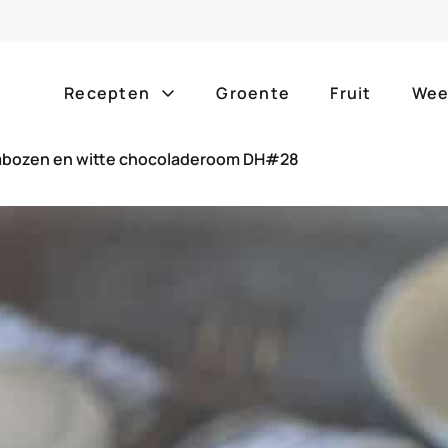
Recepten
Groente
Fruit
Wee
ambozen en witte chocoladeroom DH#28
Gang
Popula
alle g
ontbijt
bijgerechten
alle f
lunch
hoofdgerechten
zomer
borrelhapjes
desserts
barbe
voorgerechten
drankjes
eenpa
slow c