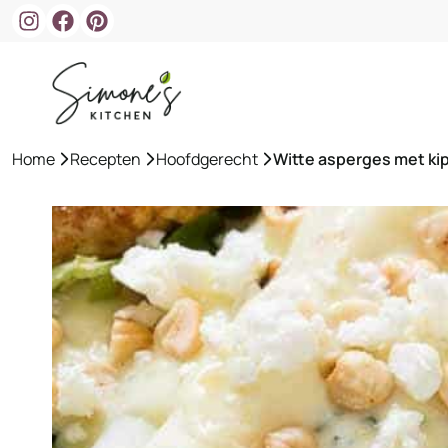
Ga
naar
de
inhoud
Home
»
Recepten
»
Hoofdgerecht
»
Witte asperges met ki