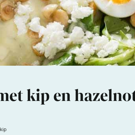
met kip en hazelno
kip