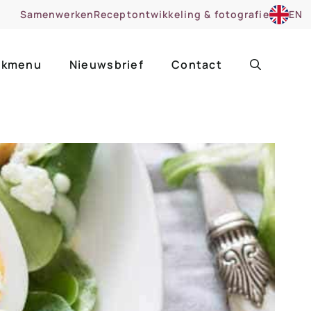
Samenwerken
Receptontwikkeling & fotografie
EN
kmenu
Nieuwsbrief
Contact
ir
Uitgelicht
roentes
ruitsoorten
zoet
cue
nsgerecht
ooker