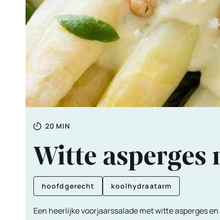
Totale
MINUTEN
20
MIN
tijd
Witte asperges 
hoofdgerecht
koolhydraatarm
Een heerlijke voorjaarssalade met witte asperges en 