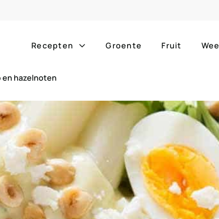
Recepten
Groente
Fruit
Wee
p en hazelnoten
Gang
Popula
alle g
ontbijt
bijgerechten
alle f
lunch
hoofdgerechten
zomer
borrelhapjes
desserts
barbe
voorgerechten
drankjes
eenpa
slow c