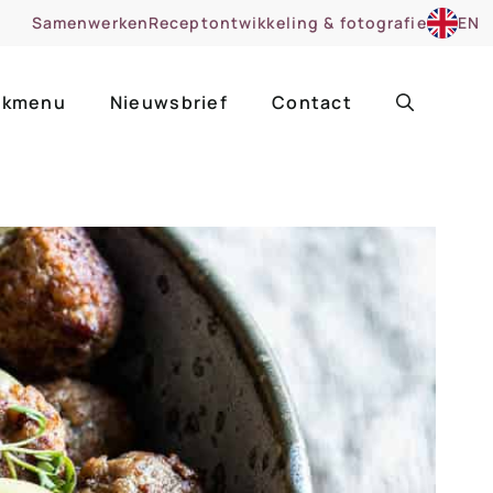
Samenwerken
Receptontwikkeling & fotografie
EN
kmenu
Nieuwsbrief
Contact
ir
Uitgelicht
roentes
ruitsoorten
zoet
cue
nsgerecht
ooker