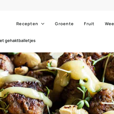
Recepten
Groente
Fruit
Wee
et gehaktballetjes
Gang
Popula
alle g
ontbijt
bijgerechten
alle f
lunch
hoofdgerechten
zomer
borrelhapjes
desserts
barbe
voorgerechten
drankjes
eenpa
slow c