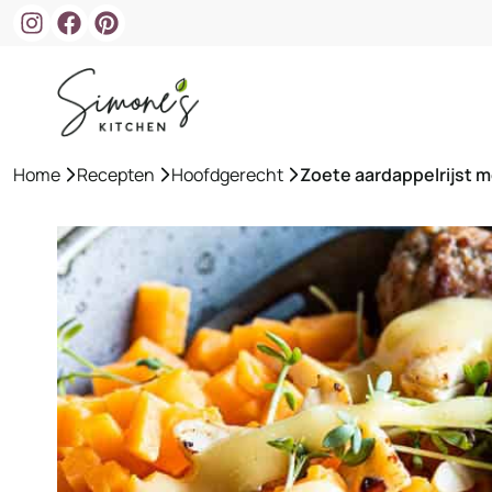
Ga
naar
de
inhoud
Home
»
Recepten
»
Hoofdgerecht
»
Zoete aardappelrijst m