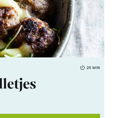
Totale
MINUTEN
25
MIN
tijd
letjes