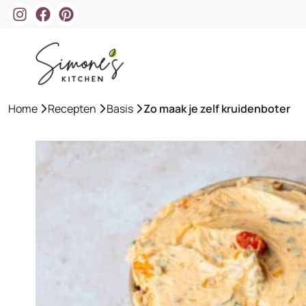
Ga
naar
de
inhoud
Home
»
Recepten
»
Basis
»
Zo maak je zelf kruidenboter