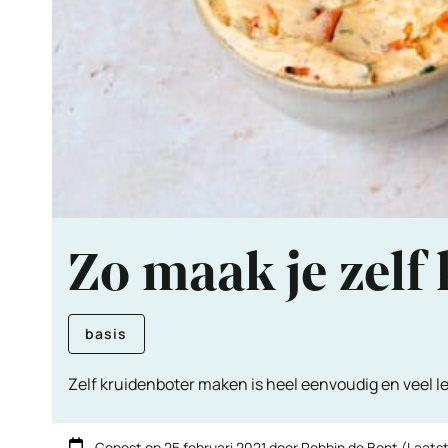
Zo maak je zelf
basis
Zelf kruidenboter maken is heel eenvoudig en veel lek
Gepost op
25 februari 2021
door
Robbin de Bont
(Laatst