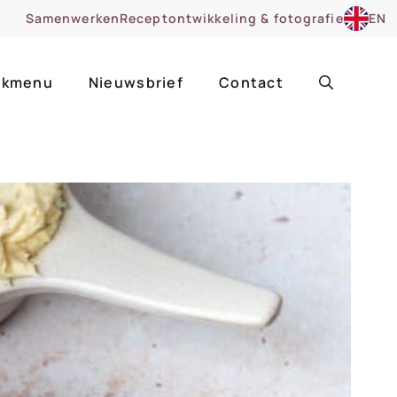
Samenwerken
Receptontwikkeling & fotografie
EN
kmenu
Nieuwsbrief
Contact
ir
Uitgelicht
roentes
ruitsoorten
zoet
cue
nsgerecht
ooker