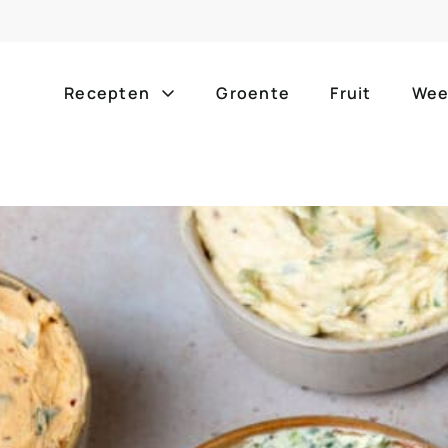
Recepten
Groente
Fruit
Wee
Gang
Popula
alle g
ontbijt
bijgerechten
alle f
lunch
hoofdgerechten
zomer
borrelhapjes
desserts
barbe
voorgerechten
drankjes
eenpa
slow c