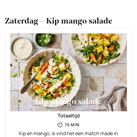
Zaterdag – Kip mango salade
Kip mango salade
Totaaltijd
MINUTEN
15
MIN
Kip en mango; ik vind het een match made in