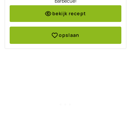
barbecue!
bekijk recept
opslaan