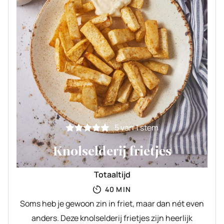
5
van 1 stem
Knolselderij frietjes
Totaaltijd
MINUTEN
40
MIN
Soms heb je gewoon zin in friet, maar dan nét even
anders. Deze knolselderij frietjes zijn heerlijk