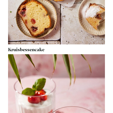
Kruisbessencake