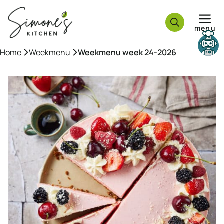
Ga
naar
menu
de
inhoud
Need help?
Home
»
Weekmenu
»
Weekmenu week 24-2026