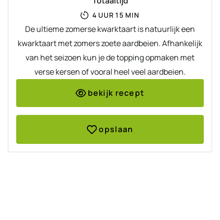
Totaaltijd
UUR
MINUTEN
4
UUR
15
MIN
De ultieme zomerse kwarktaart is natuurlijk een
kwarktaart met zomers zoete aardbeien. Afhankelijk
van het seizoen kun je de topping opmaken met
verse kersen of vooral heel veel aardbeien.
bekijk recept
opslaan