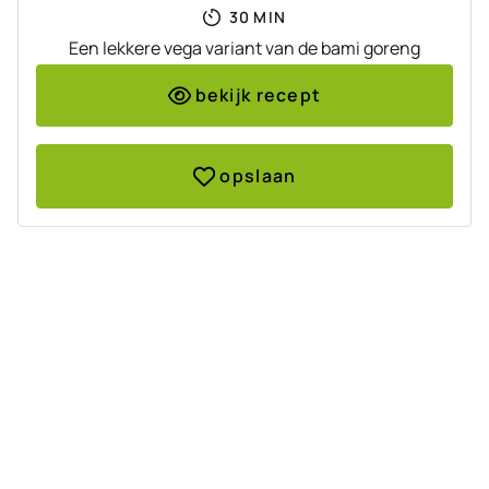
MINUTEN
30
MIN
Een lekkere vega variant van de bami goreng
bekijk recept
opslaan