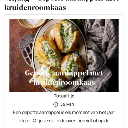
kruidenroomkaas
Gepofte aardappel met
kruidenroomkaas
Totaaltijd
MINUTEN
55
MIN
Een gepofte aardappel is elk moment van het jaar
lekker. Of je ze nu in de oven bereidt of op de