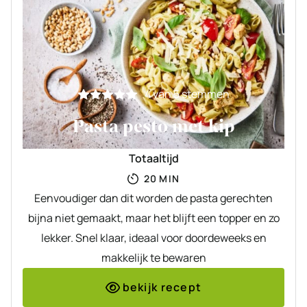
4
van
5
stemmen
Pasta pesto met kip
Totaaltijd
MINUTEN
20
MIN
Eenvoudiger dan dit worden de pasta gerechten
bijna niet gemaakt, maar het blijft een topper en zo
lekker. Snel klaar, ideaal voor doordeweeks en
makkelijk te bewaren
bekijk recept