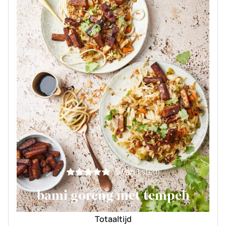
5
van 1 stem
bami goreng met tempeh
Totaaltijd