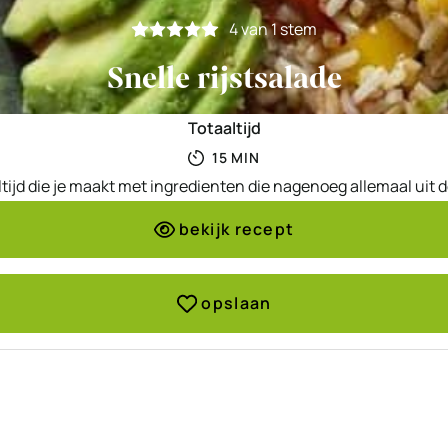
4
van 1 stem
Snelle rijstsalade
Totaaltijd
MINUTEN
15
MIN
ltijd die je maakt met ingredienten die nagenoeg allemaal uit
bekijk recept
opslaan