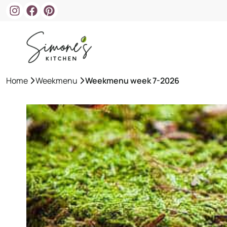
Ga
naar
de
inhoud
Home
»
Weekmenu
»
Weekmenu week 7-2026