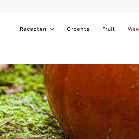
Recepten
Groente
Fruit
Wee
Gang
Popula
alle g
ontbijt
bijgerechten
alle f
lunch
hoofdgerechten
zomer
borrelhapjes
desserts
barbe
voorgerechten
drankjes
eenpa
slow c