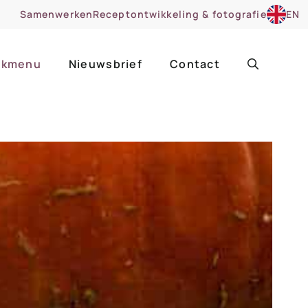
Samenwerken
Receptontwikkeling & fotografie
EN
kmenu
Nieuwsbrief
Contact
ir
Uitgelicht
roentes
ruitsoorten
zoet
cue
nsgerecht
ooker