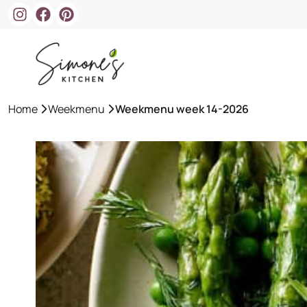
Ga
naar
de
inhoud
Home
»
Weekmenu
»
Weekmenu week 14-2026