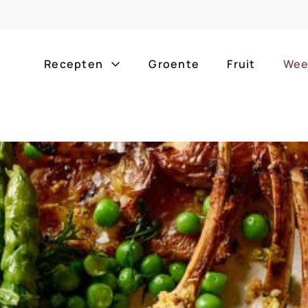
Recepten
Groente
Fruit
Wee
Gang
Popula
alle g
ontbijt
bijgerechten
alle f
lunch
hoofdgerechten
zomer
borrelhapjes
desserts
barbe
voorgerechten
drankjes
eenpa
slow c