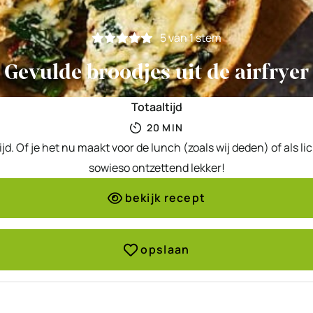
5
van 1 stem
Gevulde broodjes uit de airfryer
Totaaltijd
MINUTEN
20
MIN
tijd. Of je het nu maakt voor de lunch (zoals wij deden) of als
sowieso ontzettend lekker!
bekijk recept
opslaan