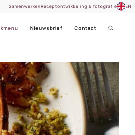
Samenwerken
Receptontwikkeling & fotografie
EN
kmenu
Nieuwsbrief
Contact
ir
Uitgelicht
roentes
ruitsoorten
zoet
cue
nsgerecht
ooker