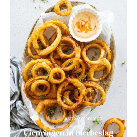
4
van
2
stemmen
Uienringen in bierbeslag