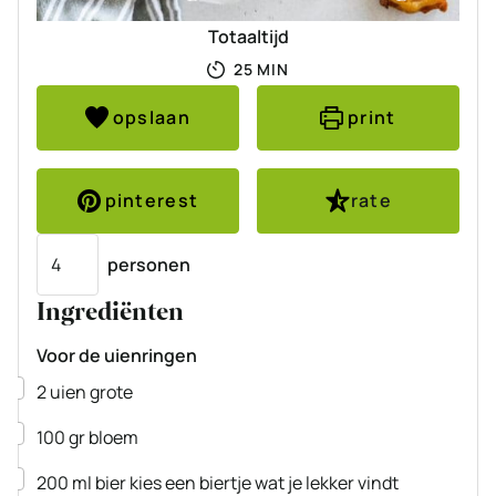
Totaaltijd
MINUTEN
25
MIN
opslaan
print
pinterest
rate
Porties
personen
Ingrediënten
Voor de uienringen
▢
2
uien
grote
▢
100
gr
bloem
▢
200
ml
bier
kies een biertje wat je lekker vindt