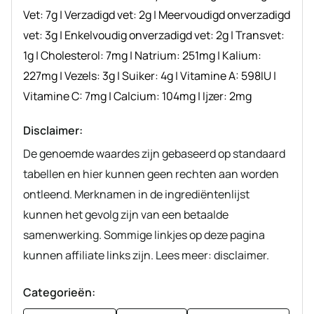
Vet:
7
g
|
Verzadigd vet:
2
g
|
Meervoudigd onverzadigd
vet:
3
g
|
Enkelvoudig onverzadigd vet:
2
g
|
Transvet:
1
g
|
Cholesterol:
7
mg
|
Natrium:
251
mg
|
Kalium:
227
mg
|
Vezels:
3
g
|
Suiker:
4
g
|
Vitamine A:
598
IU
|
Vitamine C:
7
mg
|
Calcium:
104
mg
|
Ijzer:
2
mg
Disclaimer:
De genoemde waardes zijn gebaseerd op standaard
tabellen en hier kunnen geen rechten aan worden
ontleend. Merknamen in de ingrediëntenlijst
kunnen het gevolg zijn van een betaalde
samenwerking. Sommige linkjes op deze pagina
kunnen affiliate links zijn. Lees meer: disclaimer.
Categorieën: