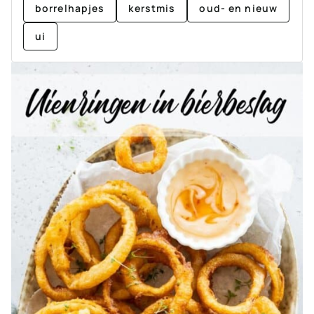
borrelhapjes
kerstmis
oud- en nieuw
ui