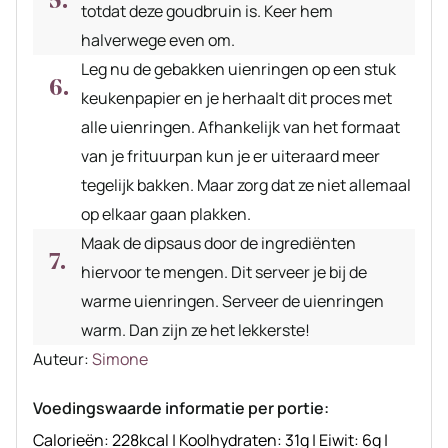
totdat deze goudbruin is. Keer hem
halverwege even om.
Leg nu de gebakken uienringen op een stuk
keukenpapier en je herhaalt dit proces met
alle uienringen. Afhankelijk van het formaat
van je frituurpan kun je er uiteraard meer
tegelijk bakken. Maar zorg dat ze niet allemaal
op elkaar gaan plakken.
Maak de dipsaus door de ingrediënten
hiervoor te mengen. Dit serveer je bij de
warme uienringen. Serveer de uienringen
warm. Dan zijn ze het lekkerste!
Auteur
Auteur:
Simone
recept
Voedingswaarde informatie per portie:
Calorieën:
228
kcal
|
Koolhydraten:
31
g
|
Eiwit:
6
g
|