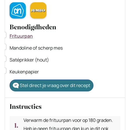
Benodigdheden
▢
Frituurpan
▢
Mandoline of scherp mes
▢
Satéprikker (hout)
▢
Keukenpapier
Stel direct je vraag over dit recept
Instructies
Verwarm de frituurpan voor op 180 graden.
Heb je geen frituurpan dan kun je dit ook