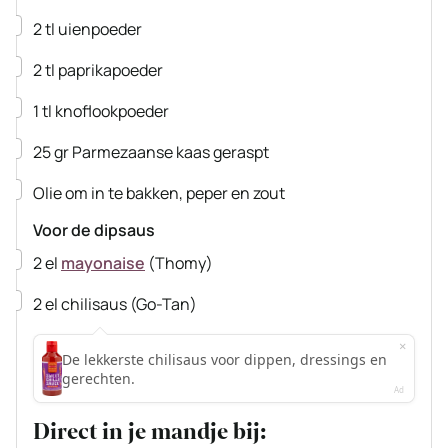
▢
2
tl
uienpoeder
▢
2
tl
paprikapoeder
▢
1
tl
knoflookpoeder
▢
25
gr
Parmezaanse kaas
geraspt
▢
Olie
om in te bakken, peper en zout
Voor de dipsaus
▢
2
el
mayonaise
(Thomy)
▢
2
el
chilisaus
(Go-Tan)
Direct in je mandje bij: