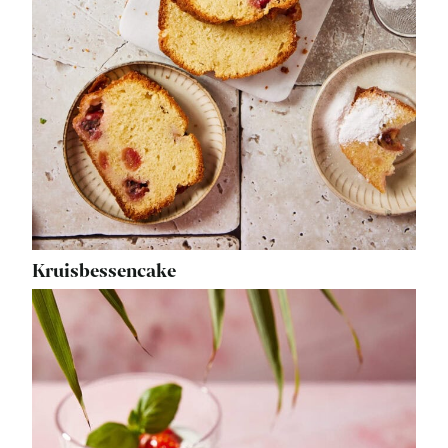
Kruisbessencake