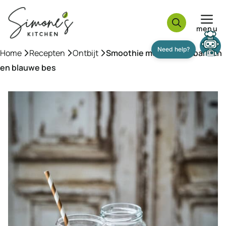
Ga
naar
menu
de
inhoud
Home
»
Recepten
»
Ontbijt
»
Smoothie met kersen, banaan
en blauwe bes