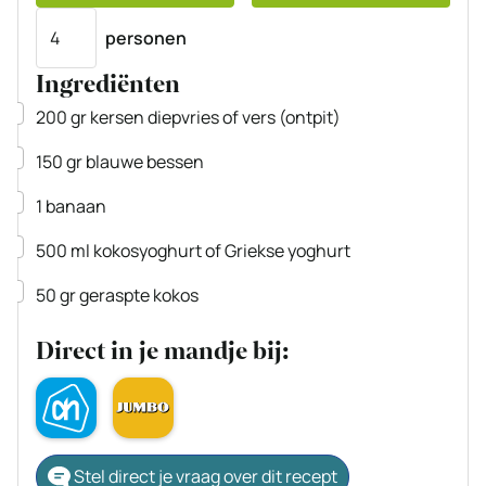
Porties
personen
Ingrediënten
▢
200
gr
kersen
diepvries of vers (ontpit)
▢
150
gr
blauwe bessen
▢
1
banaan
▢
500
ml
kokosyoghurt
of Griekse yoghurt
▢
50
gr
geraspte kokos
Direct in je mandje bij:
Stel direct je vraag over dit recept