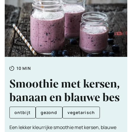
Totale
MINUTEN
10
MIN
tijd
Smoothie met kersen,
banaan en blauwe bes
ontbijt
gezond
vegetarisch
Een lekker kleurrijke smoothie met kersen, blauwe