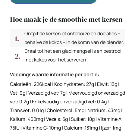
Hoe maak je de smoothie met kersen
Ontpit de kersen of ontdooi ze en doe alles –
behalve de kokos – in de komn van de blender.
Draai tot het een glad mengsel is en bestrooi
met kokos voor het serveren
Voedingswaarde informatie per portie:
Calorieën:
226
kcal
|
Koolhydraten:
27
g
|
Eiwit:
13
g
|
Vet:
9
g
|
Verzadigd vet:
7
g
|
Meervoudigd onverzadigd
vet:
0.2
g
|
Enkelvoudig onverzadigd vet:
0.4
g
|
Transvet:
0.01
g
|
Cholesterol:
5
mg
|
Natrium:
43
mg
|
Kalium:
462
mg
|
Vezels:
5
g
|
Suiker:
18
g
|
Vitamine A:
75
IU
|
Vitamine C:
10
mg
|
Calcium:
131
mg
|
Ijzer:
1
mg