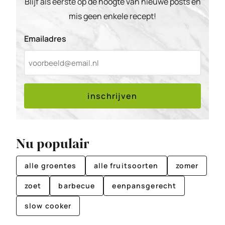
Blijf als eerste op de hoogte van nieuwe posts en
mis geen enkele recept!
Emailadres
inschrijven
Nu populair
alle groentes
alle fruitsoorten
zomer
zoet
barbecue
eenpansgerecht
slow cooker