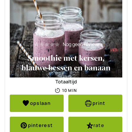
Nog geen review
Smoothie met kersen,
blauwe bessen en banaan
Totaaltijd
MINUTEN
10
MIN
opslaan
print
pinterest
rate