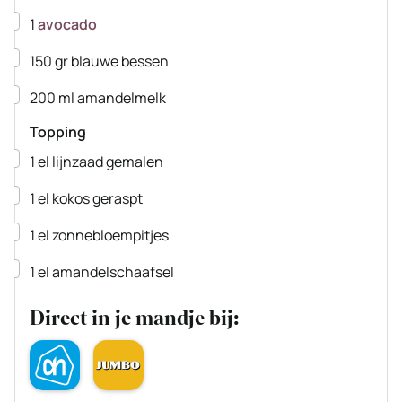
▢
1
avocado
▢
150
gr
blauwe bessen
▢
200
ml
amandelmelk
Topping
▢
1
el
lijnzaad
gemalen
▢
1
el
kokos
geraspt
▢
1
el
zonnebloempitjes
▢
1
el
amandelschaafsel
Direct in je mandje bij: