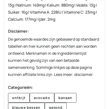
13
g
|
Natrium:
149
mg
|
Kalium:
880
mg
|
Vezels:
13
g
|
Suiker:
16
g
|
Vitamine A:
228
IU
|
Vitamine C:
23
mg
|
Calcium:
177
mg
|
Ijzer:
2
mg
Disclaimer:
De genoemde waardes zijn gebaseerd op standaard
tabellen en hier kunnen geen rechten aan worden
ontleend. Merknamen in de ingrediëntenlijst
kunnen het gevolg zijn van een betaalde
samenwerking. Sommige linkjes op deze pagina
kunnen affiliate links zijn. Lees meer: disclaimer.
Categorieën:
ontbijt
avocado
banaan
blauwe bessen
gezond