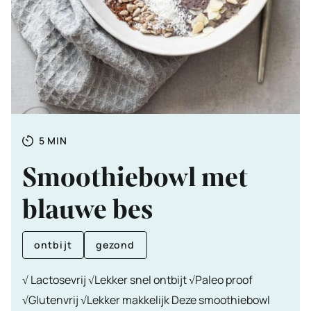
Totale
MINUTEN
5
MIN
tijd
Smoothiebowl met
blauwe bes
ontbijt
gezond
√ Lactosevrij √Lekker snel ontbijt √Paleo proof
√Glutenvrij √Lekker makkelijk Deze smoothiebowl