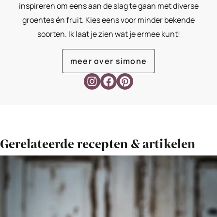
inspireren om eens aan de slag te gaan met diverse
groentes én fruit. Kies eens voor minder bekende
soorten. Ik laat je zien wat je ermee kunt!
meer over simone
Gerelateerde recepten & artikelen
Bekijk
Smoothie
met
kersen,