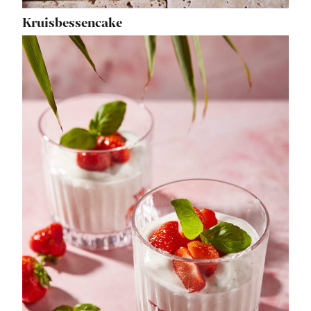
Kruisbessencake