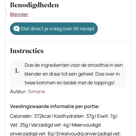
Benodigdheden
▢
Blender
Stel direct je vraag over dit recept
Instructies
Doe de ingredienten voor de smoothie in een
blender en draai tot een geheel. Doe over in
twee kommen en bedek met de toppings!
Auteur
Auteur:
Simone
recept
Voedingswaarde informatie per portie:
Calorieën:
372
kcal
|
Koolhydraten:
37
g
|
Eiwit:
7
g
|
Vet:
25
g
|
Verzadigd vet:
4
g
|
Meervoudigd
onverzadigd vet:
6
g
|
Enkelvoudig onverzadigd vet: