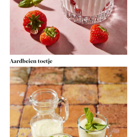
Aardbeien toetje