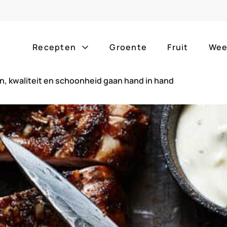
Recepten
Groente
Fruit
Wee
, kwaliteit en schoonheid gaan hand in hand
Gang
Popula
alle g
ontbijt
bijgerechten
alle f
lunch
hoofdgerechten
zomer
borrelhapjes
desserts
barbe
voorgerechten
drankjes
eenpa
slow c