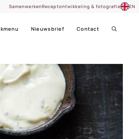
Samenwerken
Receptontwikkeling & fotografie
EN
kmenu
Nieuwsbrief
Contact
ir
Uitgelicht
roentes
ruitsoorten
zoet
cue
nsgerecht
ooker