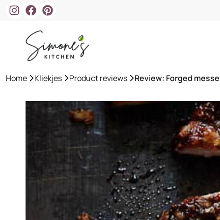
Ga
naar
de
inhoud
Home
»
Kliekjes
»
Product reviews
»
Review: Forged messen