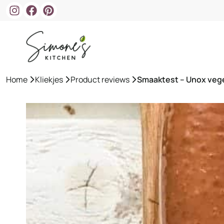
Ga
naar
de
inhoud
Home
»
Kliekjes
»
Product reviews
»
Smaaktest – Unox veg