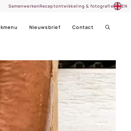
Samenwerken
Receptontwikkeling & fotografie
EN
kmenu
Nieuwsbrief
Contact
ir
Uitgelicht
roentes
ruitsoorten
zoet
cue
nsgerecht
ooker