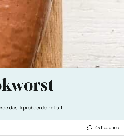
okworst
de dus ik probeerde het uit..
45 Reacties