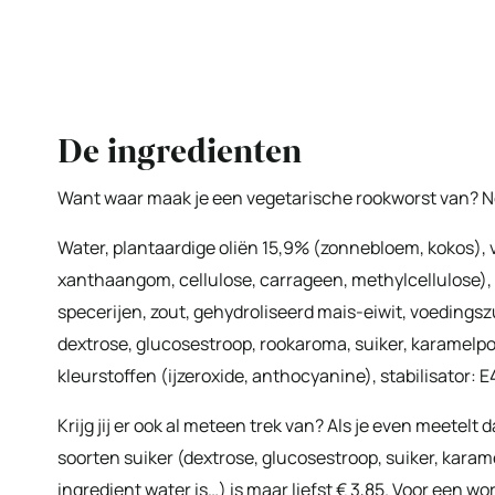
De ingredienten
Want waar maak je een vegetarische rookworst van? No
Water, plantaardige oliën 15,9% (zonnebloem, kokos),
xanthaangom, cellulose, carrageen, methylcellulose),
specerijen, zout, gehydroliseerd mais-eiwit, voedings
dextrose, glucosestroop, rookaroma, suiker, karamelpo
kleurstoffen (ijzeroxide, anthocyanine), stabilisator: E
Krijg jij er ook al meteen trek van? Als je even meetelt d
soorten suiker (dextrose, glucosestroop, suiker, karame
ingredient water is…) is maar liefst € 3,85. Voor een w