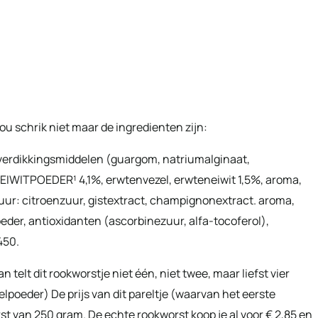
u schrik niet maar de ingredienten zijn:
 verdikkingsmiddelen (guargom, natriumalginaat,
 EIWITPOEDER¹ 4,1%, erwtenvezel, erwteneiwit 1,5%, aroma,
zuur: citroenzuur, gistextract, champignonextract. aroma,
eder, antioxidanten (ascorbinezuur, alfa-tocoferol),
450.
an telt dit rookworstje niet één, niet twee, maar liefst vier
lpoeder) De prijs van dit pareltje (waarvan het eerste
orst van 250 gram. De echte rookworst koop je al voor € 2,85 en