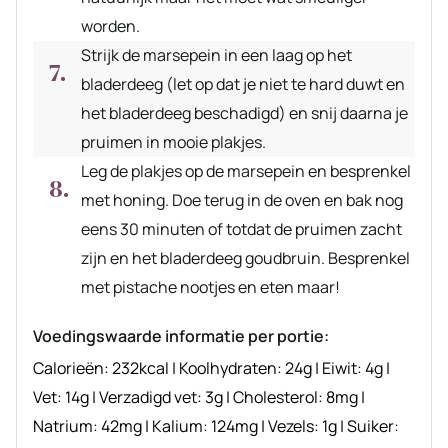
worden.
Strijk de marsepein in een laag op het
bladerdeeg (let op dat je niet te hard duwt en
het bladerdeeg beschadigd) en snij daarna je
pruimen in mooie plakjes.
Leg de plakjes op de marsepein en besprenkel
met honing. Doe terug in de oven en bak nog
eens 30 minuten of totdat de pruimen zacht
zijn en het bladerdeeg goudbruin. Besprenkel
met pistache nootjes en eten maar!
Voedingswaarde informatie per portie:
Calorieën:
232
kcal
|
Koolhydraten:
24
g
|
Eiwit:
4
g
|
Vet:
14
g
|
Verzadigd vet:
3
g
|
Cholesterol:
8
mg
|
Natrium:
42
mg
|
Kalium:
124
mg
|
Vezels:
1
g
|
Suiker: