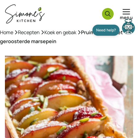
Ga
naar
menu
de
inhoud
Home
»
Recepten
»
Koek en gebak
»
Pruimentaart met
geroosterde marsepein