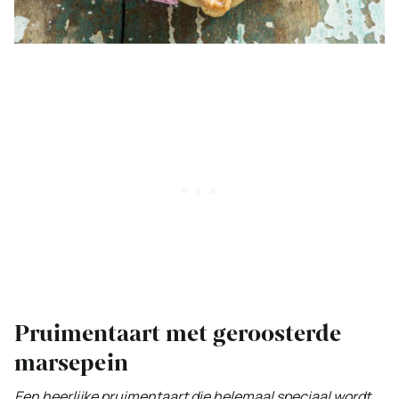
Pruimentaart met geroosterde
marsepein
Een heerlijke pruimentaart die helemaal speciaal wordt