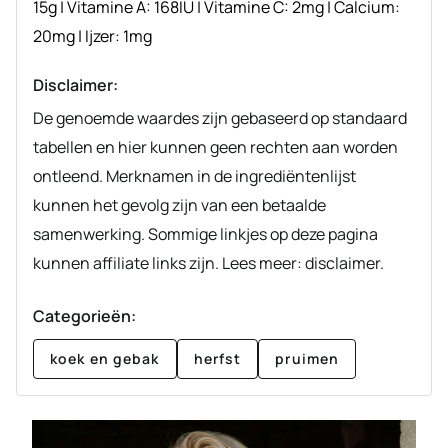
15
g
|
Vitamine A:
168
IU
|
Vitamine C:
2
mg
|
Calcium:
20
mg
|
Ijzer:
1
mg
Disclaimer:
De genoemde waardes zijn gebaseerd op standaard
tabellen en hier kunnen geen rechten aan worden
ontleend. Merknamen in de ingrediëntenlijst
kunnen het gevolg zijn van een betaalde
samenwerking. Sommige linkjes op deze pagina
kunnen affiliate links zijn. Lees meer: disclaimer.
Categorieën:
koek en gebak
herfst
pruimen