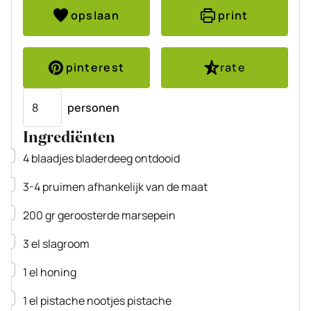
opslaan
print
pinterest
rate
Porties
personen
Ingrediënten
▢
4
blaadjes
bladerdeeg
ontdooid
▢
3-4
pruimen
afhankelijk van de maat
▢
200
gr
geroosterde marsepein
▢
3
el
slagroom
▢
1
el
honing
▢
1
el
pistache nootjes
pistache