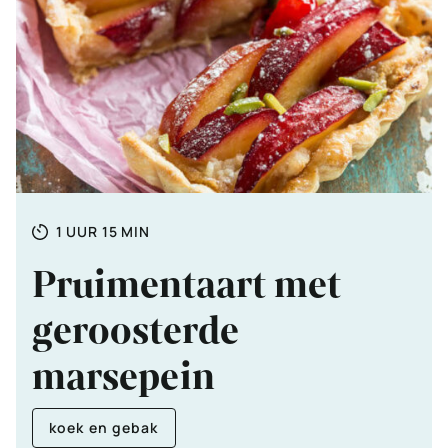
Totale
UUR
MINUTEN
1
UUR
15
MIN
tijd
Pruimentaart met
geroosterde
marsepein
koek en gebak