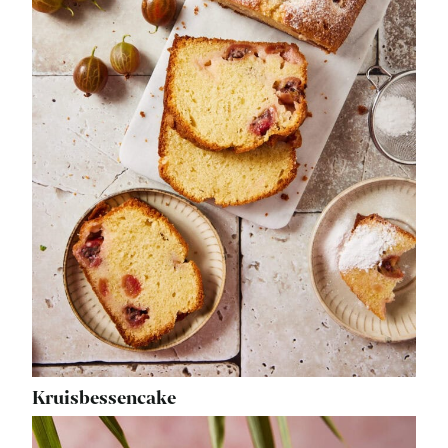
Kruisbessencake