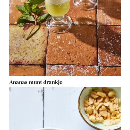
Ananas munt drankje