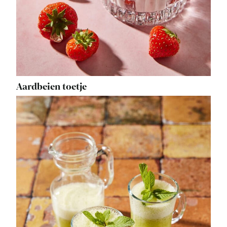
Aardbeien toetje