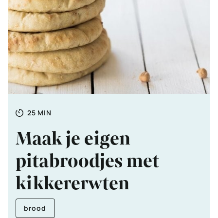
Totale
MINUTEN
25
MIN
tijd
Maak je eigen
pitabroodjes met
kikkererwten
brood