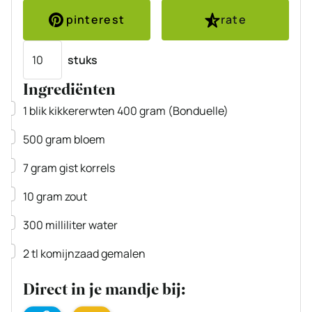
pinterest
rate
Porties
stuks
Ingrediënten
▢
1
blik
kikkererwten
400 gram
(Bonduelle)
▢
500
gram
bloem
▢
7
gram
gist
korrels
▢
10
gram
zout
▢
300
milliliter
water
▢
2
tl
komijnzaad
gemalen
Direct in je mandje bij: