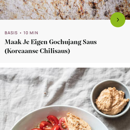
BASIS
• 10 MIN
Maak Je Eigen Gochujang Saus
(Koreaanse Chilisaus)
Bekijk
Maak
je
eigen
buddhabowl
(vegan)