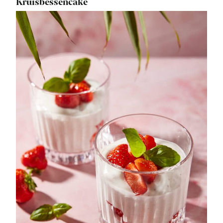
Kruisbessencake