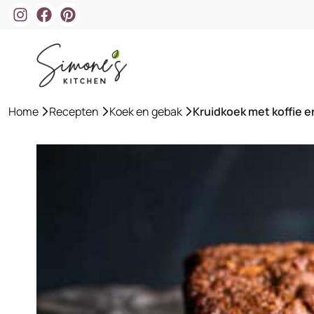
Ga
naar
de
inhoud
Home
»
Recepten
»
Koek en gebak
»
Kruidkoek met koffie e