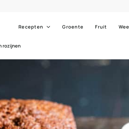
Recepten
Groente
Fruit
Wee
n rozijnen
Gang
Popula
alle g
ontbijt
bijgerechten
alle f
lunch
hoofdgerechten
zomer
borrelhapjes
desserts
barbe
voorgerechten
drankjes
eenpa
slow c