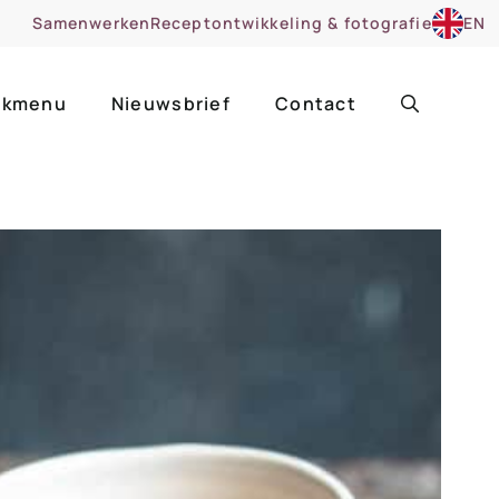
Samenwerken
Receptontwikkeling & fotografie
EN
kmenu
Nieuwsbrief
Contact
ir
Uitgelicht
roentes
ruitsoorten
zoet
cue
nsgerecht
ooker