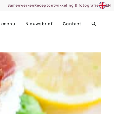
Samenwerken
Receptontwikkeling & fotografie
EN
kmenu
Nieuwsbrief
Contact
ir
Uitgelicht
roentes
ruitsoorten
zoet
cue
nsgerecht
ooker