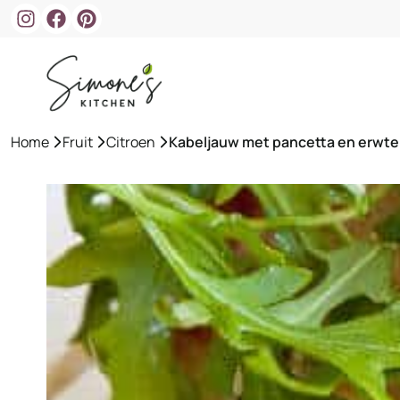
Ga
naar
de
inhoud
Home
»
Fruit
»
Citroen
»
Kabeljauw met pancetta en erwt