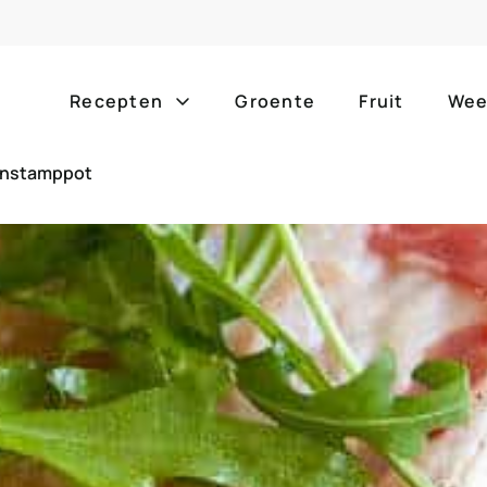
Recepten
Groente
Fruit
Wee
enstamppot
Gang
Popula
alle g
ontbijt
bijgerechten
alle f
lunch
hoofdgerechten
zomer
borrelhapjes
desserts
barbe
voorgerechten
drankjes
eenpa
slow c