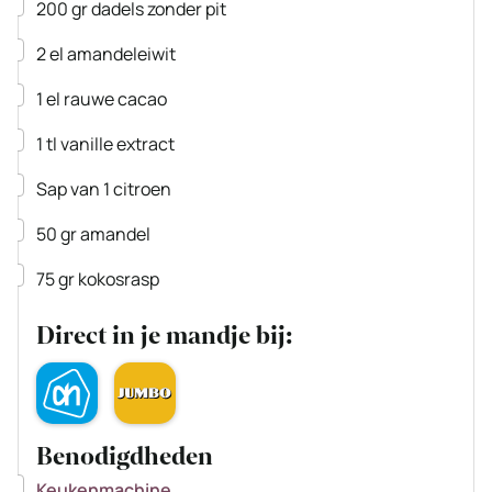
▢
200
gr
dadels
zonder pit
▢
2
el
amandeleiwit
▢
1
el
rauwe cacao
▢
1
tl
vanille extract
▢
Sap van 1 citroen
▢
50
gr
amandel
▢
75
gr
kokosrasp
Direct in je mandje bij:
Benodigdheden
▢
Keukenmachine