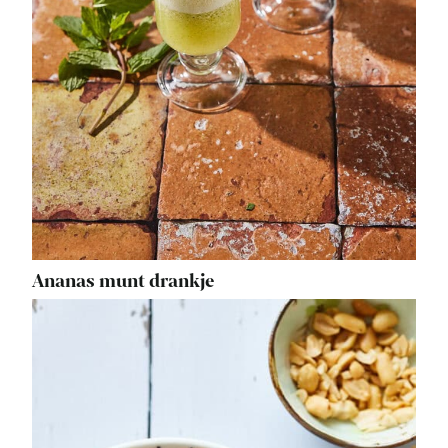
Ananas munt drankje