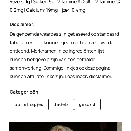
Vezels:
1
g
|
Suiker:
9
g
|
Vitamine A:
23
IU
|
Vitamine C:
0.2
mg
|
Calcium:
19
mg
|
Ijzer:
0.4
mg
Disclaimer:
De genoemde waardes zijn gebaseerd op standaard
tabellen en hier kunnen geen rechten aan worden
ontleend. Merknamen in de ingrediëntenlijst
kunnen het gevolg zijn van een betaalde
samenwerking. Sommige linkjes op deze pagina
kunnen affiliate links zijn. Lees meer: disclaimer.
Categorieën:
borrelhapjes
dadels
gezond