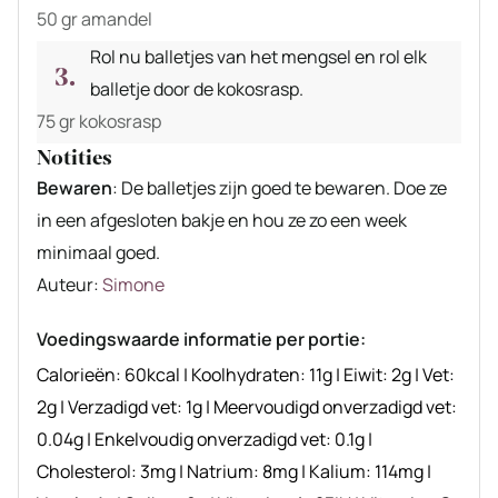
50 gr amandel
Rol nu balletjes van het mengsel en rol elk
balletje door de kokosrasp.
75 gr kokosrasp
Notities
Bewaren
: De balletjes zijn goed te bewaren. Doe ze
in een afgesloten bakje en hou ze zo een week
minimaal goed.
Auteur
Auteur:
Simone
recept
Voedingswaarde informatie per portie:
Calorieën:
60
kcal
|
Koolhydraten:
11
g
|
Eiwit:
2
g
|
Vet:
2
g
|
Verzadigd vet:
1
g
|
Meervoudigd onverzadigd vet:
0.04
g
|
Enkelvoudig onverzadigd vet:
0.1
g
|
Cholesterol:
3
mg
|
Natrium:
8
mg
|
Kalium:
114
mg
|