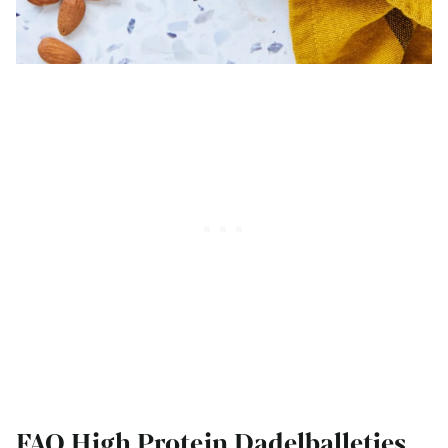
FAQ High Protein Dadelballetjes