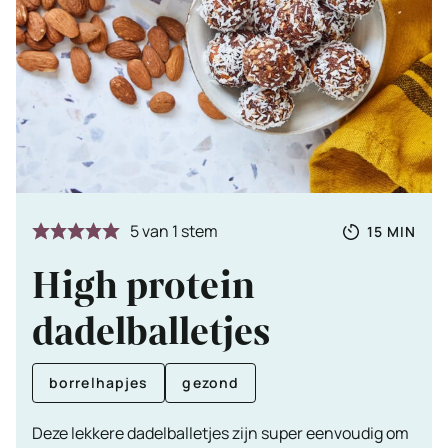
Totale
MINUTE
5
van 1 stem
15
MIN
tijd
High protein
dadelballetjes
borrelhapjes
gezond
Deze lekkere dadelballetjes zijn super eenvoudig om