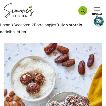
Ga
naar
menu
de
inhoud
Need help?
Home
»
Recepten
»
Borrelhapjes
»
High protein
dadelballetjes