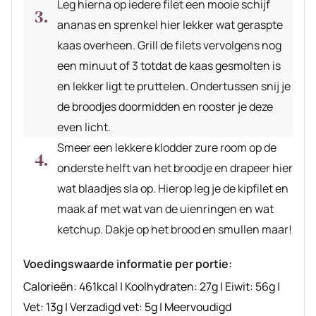
Leg hierna op iedere filet een mooie schijf
ananas en sprenkel hier lekker wat geraspte
kaas overheen. Grill de filets vervolgens nog
een minuut of 3 totdat de kaas gesmolten is
en lekker ligt te pruttelen. Ondertussen snij je
de broodjes doormidden en rooster je deze
even licht.
Smeer een lekkere klodder zure room op de
onderste helft van het broodje en drapeer hier
wat blaadjes sla op. Hierop leg je de kipfilet en
maak af met wat van de uienringen en wat
ketchup. Dakje op het brood en smullen maar!
Voedingswaarde informatie per portie:
Calorieën:
461
kcal
|
Koolhydraten:
27
g
|
Eiwit:
56
g
|
Vet:
13
g
|
Verzadigd vet:
5
g
|
Meervoudigd