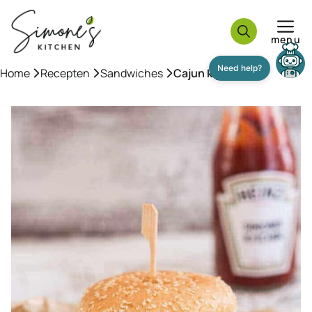
Ga
naar
menu
de
inhoud
Home
»
Recepten
»
Sandwiches
»
Cajun kipburger