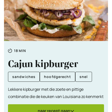
Totale
MINUTEN
18
MIN
tijd
Cajun kipburger
sandwiches
hoofdgerecht
snel
Lekkere kipburger met die zoete en pittige
combinatie die de keuken van Louisiana zo kenmerkt
naar recept gaan