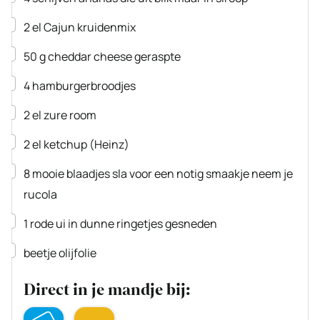
▢
2
el
Cajun kruidenmix
▢
50
g
cheddar cheese
geraspte
▢
4
hamburgerbroodjes
▢
2
el
zure room
▢
2
el
ketchup
(Heinz)
▢
8
mooie blaadjes sla
voor een notig smaakje neem je
rucola
▢
1
rode ui
in dunne ringetjes gesneden
▢
beetje olijfolie
Direct in je mandje bij: