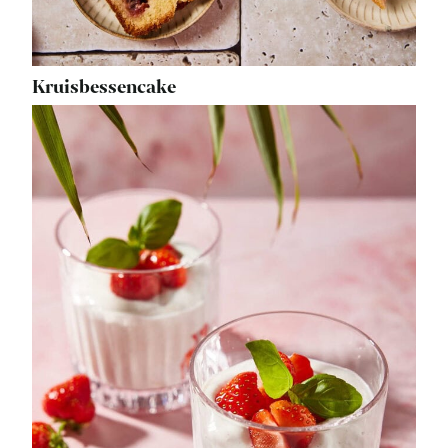
Kruisbessencake