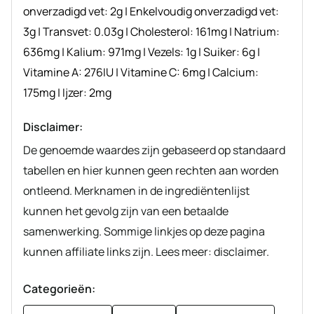
onverzadigd vet:
2
g
|
Enkelvoudig onverzadigd vet:
3
g
|
Transvet:
0.03
g
|
Cholesterol:
161
mg
|
Natrium:
636
mg
|
Kalium:
971
mg
|
Vezels:
1
g
|
Suiker:
6
g
|
Vitamine A:
276
IU
|
Vitamine C:
6
mg
|
Calcium:
175
mg
|
Ijzer:
2
mg
Disclaimer:
De genoemde waardes zijn gebaseerd op standaard
tabellen en hier kunnen geen rechten aan worden
ontleend. Merknamen in de ingrediëntenlijst
kunnen het gevolg zijn van een betaalde
samenwerking. Sommige linkjes op deze pagina
kunnen affiliate links zijn. Lees meer: disclaimer.
Categorieën: