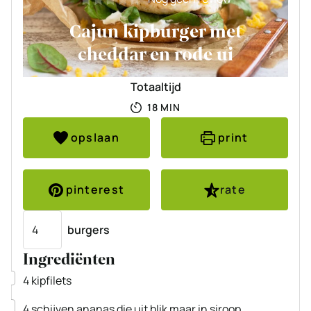
Cajun kipburger met
cheddar en rode ui
Totaaltijd
MINUTEN
18
MIN
opslaan
print
pinterest
rate
Porties
burgers
Ingrediënten
▢
4
kipfilets
▢
4
schijven
ananas
die uit blik maar in siroop