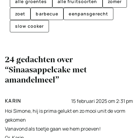
alle groentes
alle fruitsoorten
zomer
zoet
barbecue
eenpansgerecht
slow cooker
24 gedachten over
“Sinaasappelcake met
amandelmeel”
KARIN
15 februari 2025 om 2:31 pm
Hoi Simone, hij is prima gelukt en zo mooi unit de vorm
gekomen
Vanavond als toetje gaan we hem proeven!
Gr. Karin