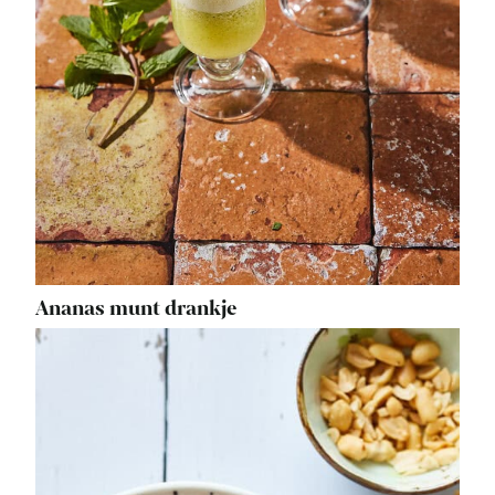
Ananas munt drankje