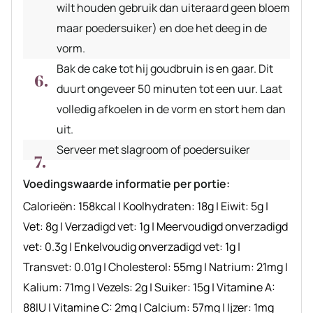
wilt houden gebruik dan uiteraard geen bloem
maar poedersuiker) en doe het deeg in de
vorm.
Bak de cake tot hij goudbruin is en gaar. Dit
duurt ongeveer 50 minuten tot een uur. Laat
volledig afkoelen in de vorm en stort hem dan
uit.
Serveer met slagroom of poedersuiker
Voedingswaarde informatie per portie:
Calorieën:
158
kcal
|
Koolhydraten:
18
g
|
Eiwit:
5
g
|
Vet:
8
g
|
Verzadigd vet:
1
g
|
Meervoudigd onverzadigd
vet:
0.3
g
|
Enkelvoudig onverzadigd vet:
1
g
|
Transvet:
0.01
g
|
Cholesterol:
55
mg
|
Natrium:
21
mg
|
Kalium:
71
mg
|
Vezels:
2
g
|
Suiker:
15
g
|
Vitamine A:
88
IU
|
Vitamine C:
2
mg
|
Calcium:
57
mg
|
Ijzer:
1
mg