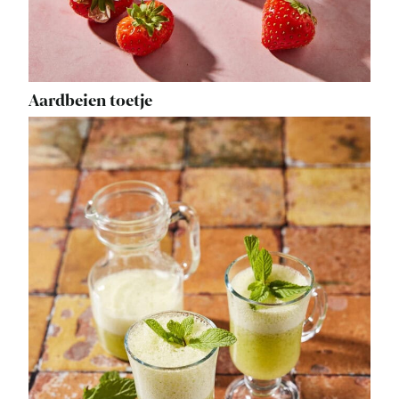
Aardbeien toetje