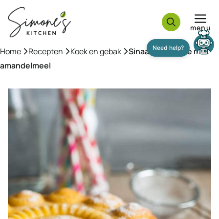
Ga
naar
menu
de
inhoud
Home
»
Recepten
»
Koek en gebak
»
Sinaasappelcake met
amandelmeel