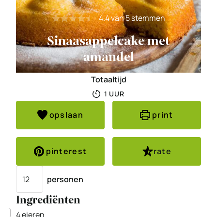
4.4
van
5
stemmen
Sinaasappelcake met
amandel
Totaaltijd
UUR
1
UUR
opslaan
print
pinterest
rate
Porties
personen
Ingrediënten
▢
4
eieren