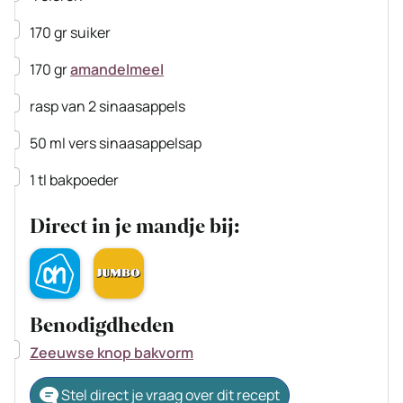
▢
170
gr
suiker
▢
170
gr
amandelmeel
▢
rasp van 2 sinaasappels
▢
50
ml
vers sinaasappelsap
▢
1
tl
bakpoeder
Direct in je mandje bij:
Benodigdheden
▢
Zeeuwse knop bakvorm
Stel direct je vraag over dit recept