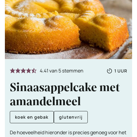
Totale
UUR
4.41
van
5
stemmen
1
UUR
tijd
Sinaasappelcake met
amandelmeel
koek en gebak
glutenvrij
De hoeveelheid hieronder is precies genoeg voor het