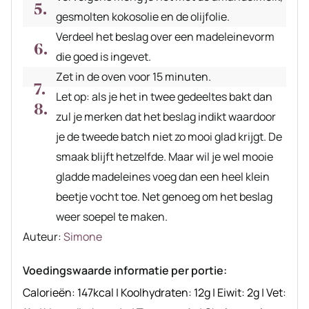
gesmolten kokosolie en de olijfolie.
Verdeel het beslag over een madeleinevorm
die goed is ingevet.
Zet in de oven voor 15 minuten.
Let op: als je het in twee gedeeltes bakt dan
zul je merken dat het beslag indikt waardoor
je de tweede batch niet zo mooi glad krijgt. De
smaak blijft hetzelfde. Maar wil je wel mooie
gladde madeleines voeg dan een heel klein
beetje vocht toe. Net genoeg om het beslag
weer soepel te maken.
Auteur
Auteur:
Simone
recept
Voedingswaarde informatie per portie:
Calorieën:
147
kcal
|
Koolhydraten:
12
g
|
Eiwit:
2
g
|
Vet: