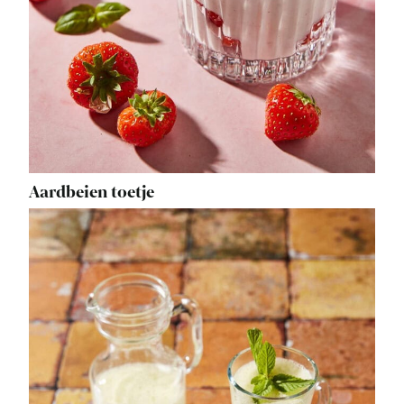
Aardbeien toetje