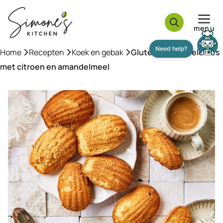
Ga
naar
menu
de
inhoud
Home
»
Recepten
»
Koek en gebak
»
Glutenvrije madeleines
met citroen en amandelmeel