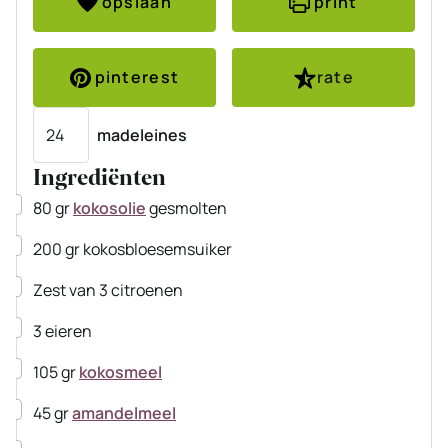
opslaan
print
pinterest
rate
Porties
madeleines
Ingrediënten
▢
80
gr
kokosolie
gesmolten
▢
200
gr
kokosbloesemsuiker
▢
Zest van 3 citroenen
▢
3
eieren
▢
105
gr
kokosmeel
▢
45
gr
amandelmeel