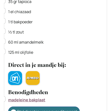
▢
35
gr
tapioca
▢
1
el
chiazaad
▢
1
tl
bakpoeder
▢
½
tl
zout
▢
60
ml
amandelmelk
▢
125
ml
olijfolie
Direct in je mandje bij:
Benodigdheden
▢
madeleine bakplaat