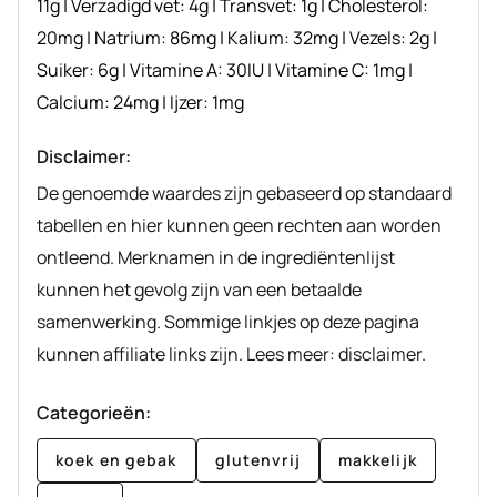
11
g
|
Verzadigd vet:
4
g
|
Transvet:
1
g
|
Cholesterol:
20
mg
|
Natrium:
86
mg
|
Kalium:
32
mg
|
Vezels:
2
g
|
Suiker:
6
g
|
Vitamine A:
30
IU
|
Vitamine C:
1
mg
|
Calcium:
24
mg
|
Ijzer:
1
mg
Disclaimer:
De genoemde waardes zijn gebaseerd op standaard
tabellen en hier kunnen geen rechten aan worden
ontleend. Merknamen in de ingrediëntenlijst
kunnen het gevolg zijn van een betaalde
samenwerking. Sommige linkjes op deze pagina
kunnen affiliate links zijn. Lees meer: disclaimer.
Categorieën:
koek en gebak
glutenvrij
makkelijk