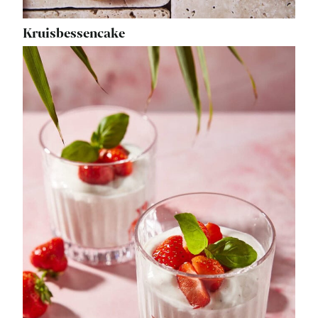
Kruisbessencake