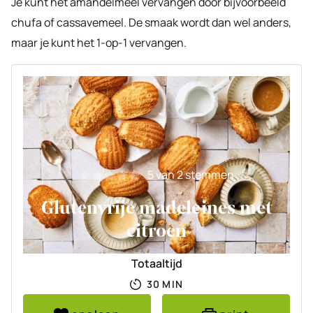
Je kunt het amandelmeel vervangen door bijvoorbeeld
chufa of cassavemeel. De smaak wordt dan wel anders,
maar je kunt het 1-op-1 vervangen.
5
van
2
stemmen
Glutenvrije madeleines met
citroen
Totaaltijd
MINUTEN
30
MIN