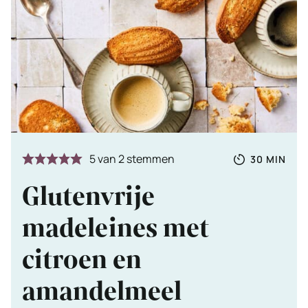
Totale
MINUTE
5
van
2
stemmen
30
MIN
tijd
Glutenvrije
madeleines met
citroen en
amandelmeel