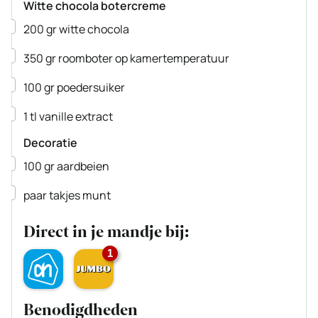
Witte chocola botercreme
▢
200
gr
witte chocola
▢
350
gr
roomboter
op kamertemperatuur
▢
100
gr
poedersuiker
▢
1
tl
vanille extract
Decoratie
▢
100
gr
aardbeien
▢
paar takjes munt
Direct in je mandje bij:
1
Benodigdheden