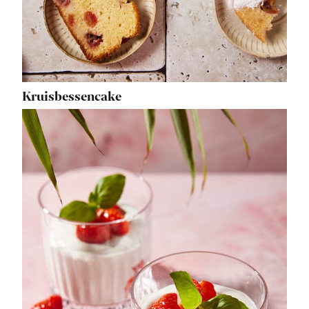
Kruisbessencake