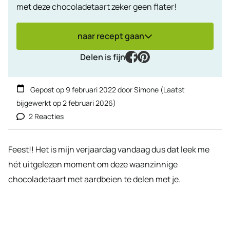
met deze chocoladetaart zeker geen flater!
naar recept gaan
facebook
pinterest
Delen is fijn
Gepost op
9 februari 2022
door
Simone
(Laatst
bijgewerkt op
2 februari 2026
)
2 Reacties
Feest!! Het is mijn verjaardag vandaag dus dat leek me
hét uitgelezen moment om deze waanzinnige
chocoladetaart met aardbeien te delen met je.