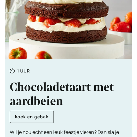
Totale
UUR
1
UUR
tijd
Chocoladetaart met
aardbeien
koek en gebak
Wil je nou echt een leuk feestje vieren? Dan sla je