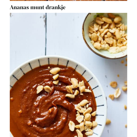
Ananas munt drankje