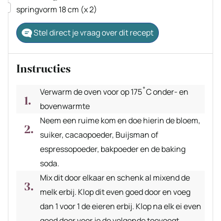
▢
springvorm 18 cm (x 2)
Stel direct je vraag over dit recept
Instructies
Verwarm de oven voor op 175˚C onder- en
bovenwarmte
Neem een ruime kom en doe hierin de bloem,
suiker, cacaopoeder, Buijsman of
espressopoeder, bakpoeder en de baking
soda.
Mix dit door elkaar en schenk al mixend de
melk erbij. Klop dit even goed door en voeg
dan 1 voor 1 de eieren erbij. Klop na elk ei even
goed door voor je de volgende toevoegt.