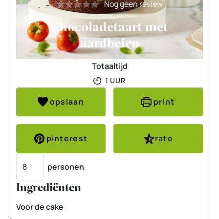
Nog geen review
Chocoladetaart met
aardbeien
Totaaltijd
UUR
1
UUR
opslaan
print
pinterest
rate
Porties
personen
Ingrediënten
Voor de cake