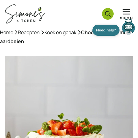
Ga
naar
menu
de
inhoud
Home
»
Recepten
»
Koek en gebak
»
Chocoladetaart met
aardbeien