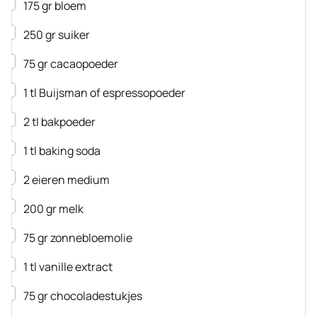
▢
175
gr
bloem
▢
250
gr
suiker
▢
75
gr
cacaopoeder
▢
1
tl
Buijsman of espressopoeder
▢
2
tl
bakpoeder
▢
1
tl
baking soda
▢
2
eieren
medium
▢
200
gr
melk
▢
75
gr
zonnebloemolie
▢
1
tl
vanille extract
▢
75
gr
chocoladestukjes