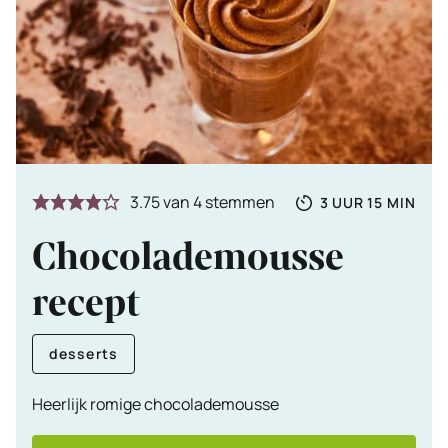
Totale
UUR
MINUTE
3.75
van
4
stemmen
3
UUR
15
MIN
tijd
Chocolademousse
recept
desserts
Heerlijk romige chocolademousse