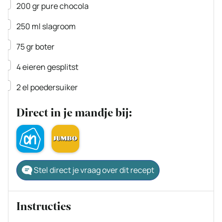
▢
200
gr
pure chocola
▢
250
ml
slagroom
▢
75
gr
boter
▢
4
eieren
gesplitst
▢
2
el
poedersuiker
Direct in je mandje bij:
Stel direct je vraag over dit recept
Instructies