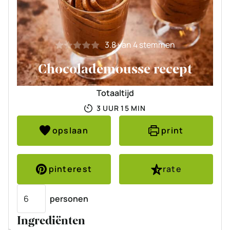
3.8
van
4
stemmen
Chocolademousse recept
Totaaltijd
UUR
MINUTEN
3
UUR
15
MIN
opslaan
print
pinterest
rate
Porties
personen
Ingrediënten