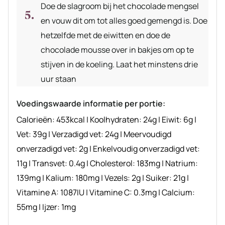
Doe de slagroom bij het chocolade mengsel
en vouw dit om tot alles goed gemengd is. Doe
hetzelfde met de eiwitten en doe de
chocolade mousse over in bakjes om op te
stijven in de koeling. Laat het minstens drie
uur staan
Voedingswaarde informatie per portie:
Calorieën:
453
kcal
|
Koolhydraten:
24
g
|
Eiwit:
6
g
|
Vet:
39
g
|
Verzadigd vet:
24
g
|
Meervoudigd
onverzadigd vet:
2
g
|
Enkelvoudig onverzadigd vet:
11
g
|
Transvet:
0.4
g
|
Cholesterol:
183
mg
|
Natrium:
139
mg
|
Kalium:
180
mg
|
Vezels:
2
g
|
Suiker:
21
g
|
Vitamine A:
1087
IU
|
Vitamine C:
0.3
mg
|
Calcium:
55
mg
|
Ijzer:
1
mg