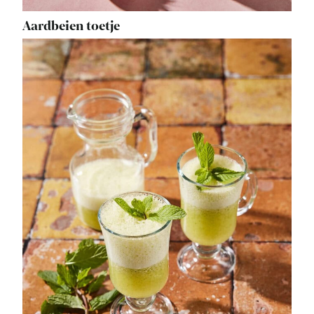
Aardbeien toetje