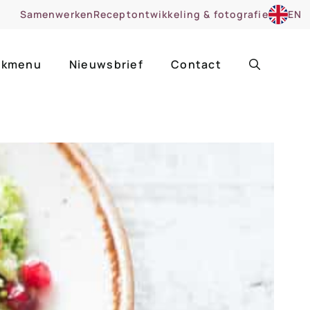
Samenwerken
Receptontwikkeling & fotografie
EN
kmenu
Nieuwsbrief
Contact
ir
Uitgelicht
roentes
ruitsoorten
zoet
cue
nsgerecht
ooker