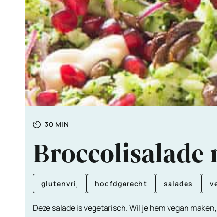
Totale
MINUTEN
30
MIN
tijd
Broccolisalade
glutenvrij
hoofdgerecht
salades
v
Deze salade is vegetarisch. Wil je hem vegan maken, 