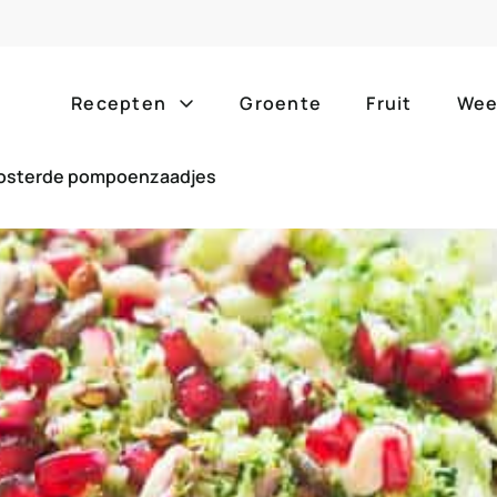
Recepten
Groente
Fruit
Wee
oosterde pompoenzaadjes
Gang
Popula
alle g
ontbijt
bijgerechten
alle f
lunch
hoofdgerechten
zomer
borrelhapjes
desserts
barbe
voorgerechten
drankjes
eenpa
slow c