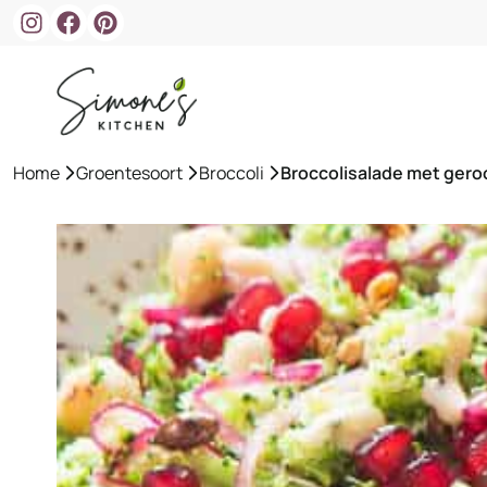
Ga
naar
de
inhoud
Home
»
Groentesoort
»
Broccoli
»
Broccolisalade met ger