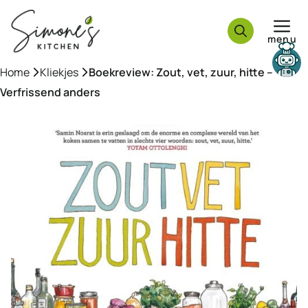
Ga
naar
menu
de
inhoud
Need help?
Home
»
Kliekjes
»
Boekreview: Zout, vet, zuur, hitte –
Verfrissend anders