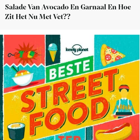
Salade Van Avocado En Garnaal En Hoe
Zit Het Nu Met Vet??
Bekijk
Boekreview:
Lonely
Planet
Beste
streetfood
ter
wereld