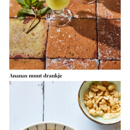
Ananas munt drankje