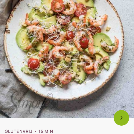
nu
met
vet??
GLUTENVRIJ
• 15 MIN