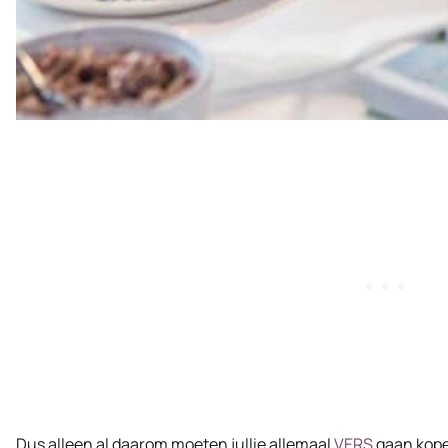
Dus alleen al daarom moeten jullie allemaal
VERS
gaan kopen