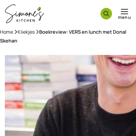
Ga
naar
menu
de
inhoud
Home
»
Kliekjes
»
Boekreview: VERS en lunch met Donal
Skehan