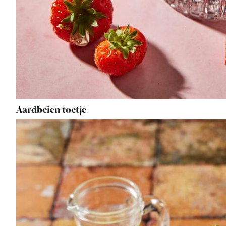
Aardbeien toetje