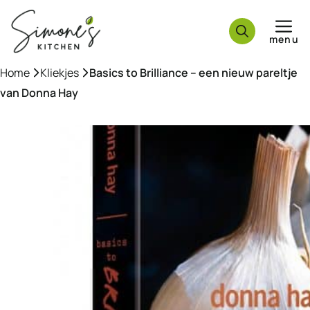
Ga
naar
menu
de
inhoud
Home
»
Kliekjes
»
Basics to Brilliance – een nieuw pareltje
van Donna Hay