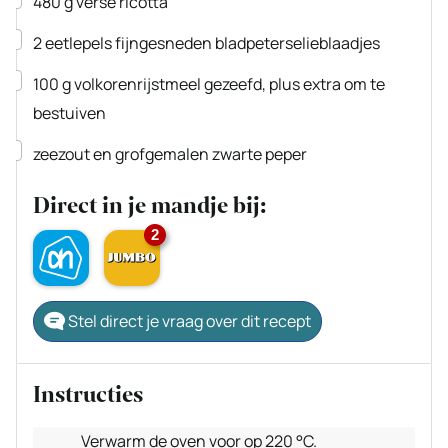
480
g
verse ricotta
▢
2
eetlepels fijngesneden bladpeterselieblaadjes
▢
100
g
volkorenrijstmeel
gezeefd, plus extra om te
bestuiven
▢
zeezout en grofgemalen zwarte peper
Direct in je mandje bij:
2
Stel direct je vraag over dit recept
Instructies
Verwarm de oven voor op 220 °C.