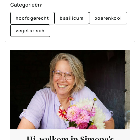
Categorieën:
hoofdgerecht
basilicum
boerenkool
vegetarisch
Hi, welkom in Simone's