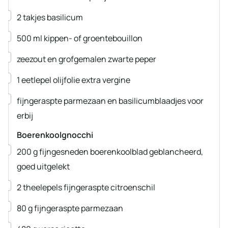
▢
2
takjes basilicum
▢
500
ml
kippen- of groentebouillon
▢
zeezout en grofgemalen zwarte peper
▢
1
eetlepel
olijfolie extra vergine
▢
fijngeraspte parmezaan en basilicumblaadjes
voor
erbij
Boerenkoolgnocchi
▢
200
g
fijngesneden boerenkoolblad
geblancheerd,
goed uitgelekt
▢
2
theelepels fijngeraspte citroenschil
▢
80
g
fijngeraspte parmezaan
▢