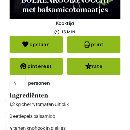
BOERENKOOLGNOCCHI
met balsamicotomaatjes
Kooktijd
MINUTEN
15
MIN
opslaan
print
pinterest
rate
Porties
personen
Ingrediënten
▢
1,2
kg
cherrytomaten uit blik
▢
2
eetlepels balsamico
▢
4
tenen knoflook
in plakjes