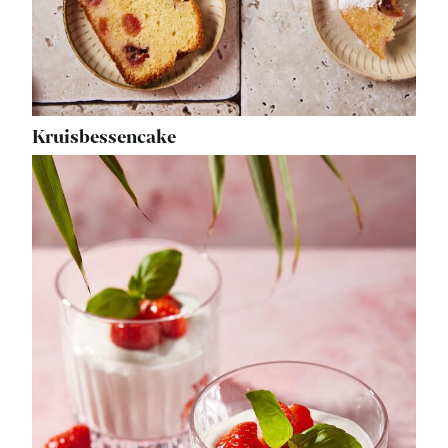
Kruisbessencake