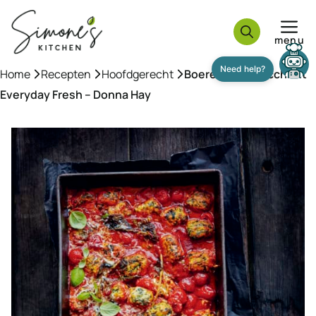
Ga
naar
menu
de
inhoud
Home
»
Recepten
»
Hoofdgerecht
»
Boerenkoolgnocchi uit
Everyday Fresh – Donna Hay