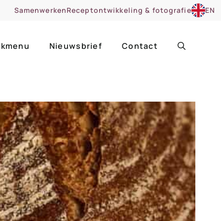
Samenwerken
Receptontwikkeling & fotografie
EN
kmenu
Nieuwsbrief
Contact
ir
Uitgelicht
roentes
ruitsoorten
zoet
cue
nsgerecht
ooker