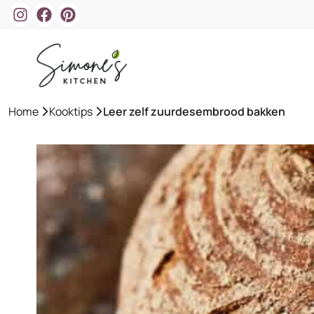
Ga
naar
de
inhoud
Home
»
Kooktips
»
Leer zelf zuurdesembrood bakken