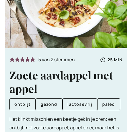
Totale
MINUTE
5
van
2
stemmen
25
MIN
tijd
Zoete aardappel met
appel
ontbijt
gezond
lactosevrij
paleo
Het klinkt misschien een beetje gek in je oren; een
ontbijt met zoete aardappel, appel en ei, maar het is