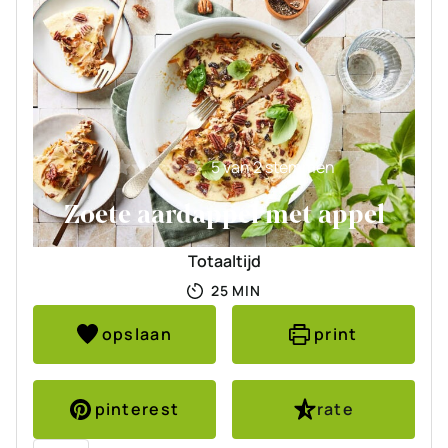
5
van
2
stemmen
Zoete aardappel met appel
Totaaltijd
MINUTEN
25
MIN
opslaan
print
pinterest
rate