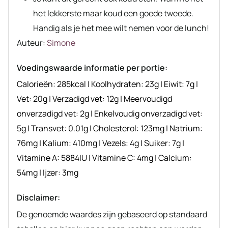
het lekkerste maar koud een goede tweede.
Handig als je het mee wilt nemen voor de lunch!
Auteur
Auteur:
Simone
recept
Voedingswaarde informatie per portie:
Calorieën:
285
kcal
|
Koolhydraten:
23
g
|
Eiwit:
7
g
|
Vet:
20
g
|
Verzadigd vet:
12
g
|
Meervoudigd
onverzadigd vet:
2
g
|
Enkelvoudig onverzadigd vet:
5
g
|
Transvet:
0.01
g
|
Cholesterol:
123
mg
|
Natrium:
76
mg
|
Kalium:
410
mg
|
Vezels:
4
g
|
Suiker:
7
g
|
Vitamine A:
5884
IU
|
Vitamine C:
4
mg
|
Calcium:
54
mg
|
Ijzer:
3
mg
Disclaimer:
De genoemde waardes zijn gebaseerd op standaard