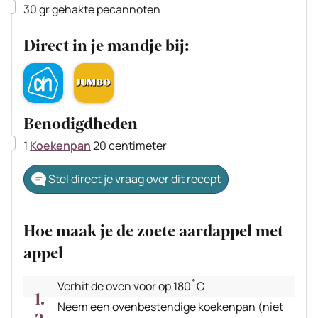
▢
30
gr
gehakte pecannoten
Direct in je mandje bij:
Benodigdheden
▢
1
Koekenpan
20 centimeter
Stel direct je vraag over dit recept
Hoe maak je de zoete aardappel met
appel
Verhit de oven voor op 180˚C
Neem een ovenbestendige koekenpan (niet