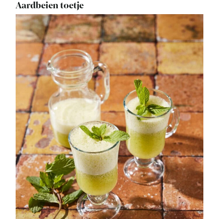
Aardbeien toetje