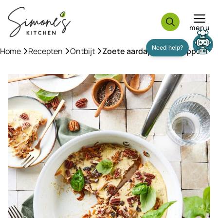
Ga
naar
menu
de
inhoud
Home
»
Recepten
»
Ontbijt
»
Zoete aardappel met appel