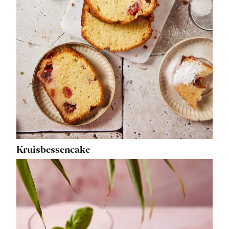
Kruisbessencake