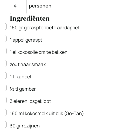
Porties
personen
Ingrediënten
▢
160
gr
geraspte zoete aardappel
▢
1
appel
geraspt
▢
1
el
kokosolie om te bakken
▢
zout naar smaak
▢
1
tl
kaneel
▢
½
tl
gember
▢
3
eieren
losgeklopt
▢
160
ml
kokosmelk
uit blik
(Go-Tan)
▢
30
gr
rozijnen