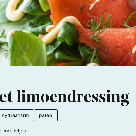
et limoendressing
lhydraatarm
paleo
almrolletjes