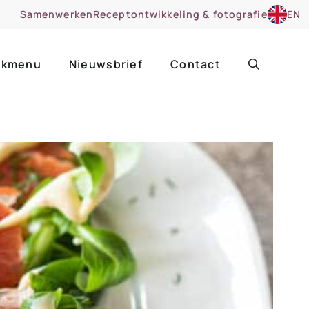
Samenwerken
Receptontwikkeling & fotografie
EN
kmenu
Nieuwsbrief
Contact
ir
Uitgelicht
roentes
ruitsoorten
zoet
cue
nsgerecht
ooker