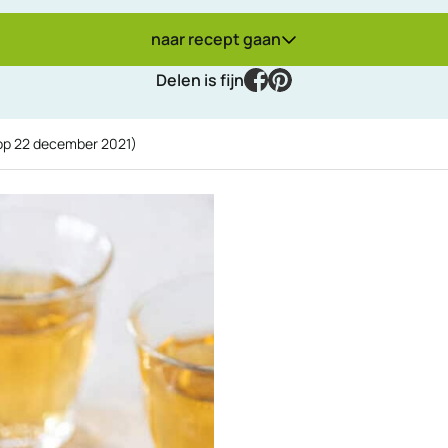
naar recept gaan
facebook
pinterest
Delen is fijn
 op
22 december 2021
)