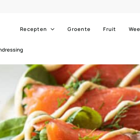
Recepten
Groente
Fruit
Wee
endressing
Gang
Popula
alle g
ontbijt
bijgerechten
alle f
lunch
hoofdgerechten
zomer
borrelhapjes
desserts
barbe
voorgerechten
drankjes
eenpa
slow c