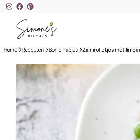
Ga
naar
de
inhoud
Home
»
Recepten
»
Borrelhapjes
»
Zalmrolletjes met limo