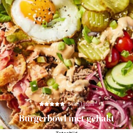
5
van 1 stem
Burgerbowl met gehakt