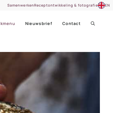
Samenwerken
Receptontwikkeling & fotografie
EN
kmenu
Nieuwsbrief
Contact
ir
Uitgelicht
roentes
ruitsoorten
zoet
cue
nsgerecht
ooker