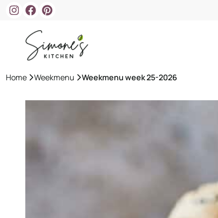
Ga
naar
de
inhoud
Home
»
Weekmenu
»
Weekmenu week 25-2026