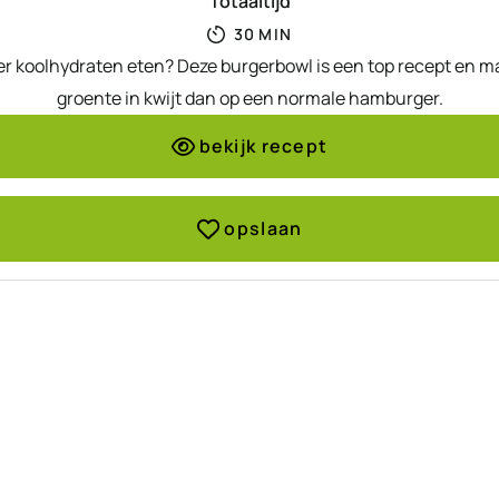
Totaaltijd
MINUTEN
30
MIN
er koolhydraten eten? Deze burgerbowl is een top recept en mak
groente in kwijt dan op een normale hamburger.
bekijk recept
opslaan