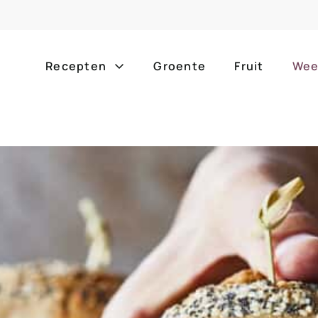
Recepten
Groente
Fruit
Wee
Gang
Popula
alle g
ontbijt
bijgerechten
alle f
lunch
hoofdgerechten
zomer
borrelhapjes
desserts
barbe
voorgerechten
drankjes
eenpa
slow c