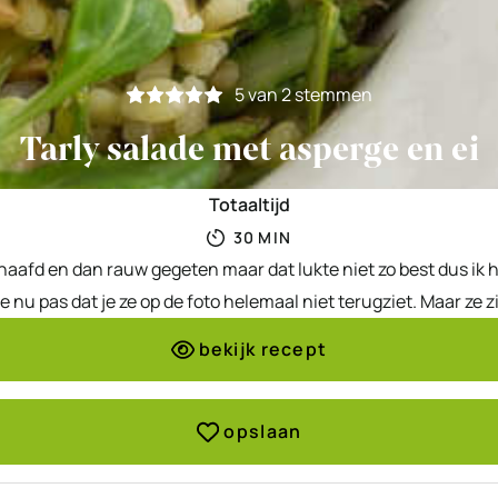
5
van
2
stemmen
Tarly salade met asperge en ei
Totaaltijd
MINUTEN
30
MIN
haafd en dan rauw gegeten maar dat lukte niet zo best dus ik 
e nu pas dat je ze op de foto helemaal niet terugziet. Maar ze zit
bekijk recept
opslaan