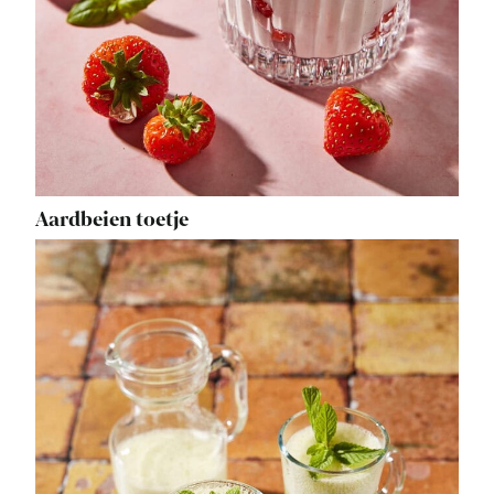
Aardbeien toetje