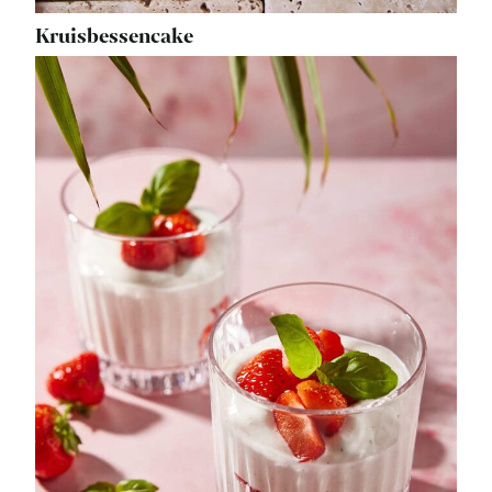
Kruisbessencake