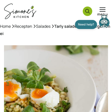
Ga
naar
menu
de
inhoud
Home
»
Recepten
»
Salades
»
Tarly salade met asperges en
ei