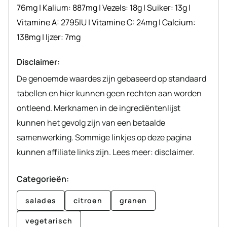
76
mg
|
Kalium:
887
mg
|
Vezels:
18
g
|
Suiker:
13
g
|
Vitamine A:
2795
IU
|
Vitamine C:
24
mg
|
Calcium:
138
mg
|
Ijzer:
7
mg
Disclaimer:
De genoemde waardes zijn gebaseerd op standaard
tabellen en hier kunnen geen rechten aan worden
ontleend. Merknamen in de ingrediëntenlijst
kunnen het gevolg zijn van een betaalde
samenwerking. Sommige linkjes op deze pagina
kunnen affiliate links zijn. Lees meer: disclaimer.
Categorieën:
salades
citroen
granen
vegetarisch