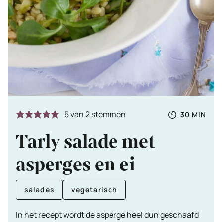
Totale
MINUTE
5
van
2
stemmen
30
MIN
tijd
Tarly salade met
asperges en ei
salades
vegetarisch
In het recept wordt de asperge heel dun geschaafd