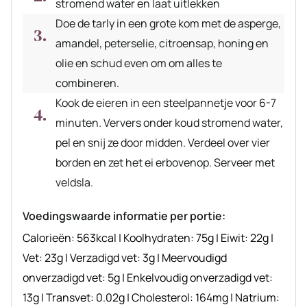
stromend water en laat uitlekken
Doe de tarly in een grote kom met de asperge,
amandel, peterselie, citroensap, honing en
olie en schud even om om alles te
combineren.
Kook de eieren in een steelpannetje voor 6-7
minuten. Ververs onder koud stromend water,
pel en snij ze door midden. Verdeel over vier
borden en zet het ei erbovenop. Serveer met
veldsla.
Voedingswaarde informatie per portie:
Calorieën:
563
kcal
|
Koolhydraten:
75
g
|
Eiwit:
22
g
|
Vet:
23
g
|
Verzadigd vet:
3
g
|
Meervoudigd
onverzadigd vet:
5
g
|
Enkelvoudig onverzadigd vet:
13
g
|
Transvet:
0.02
g
|
Cholesterol:
164
mg
|
Natrium: