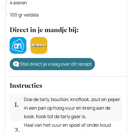
▢
4
eieren
▢
100
gr
veldsla
Direct in je mandje bij:
Stel direct je vraag over dit recept
Instructies
Doe de tarly, bouillon, knoflook, zout en peper
in een pan op hoog vuur en breng aan de
kook. Kook tot de tarly gaar is.
Haal van het vuur en spoel af onder koud