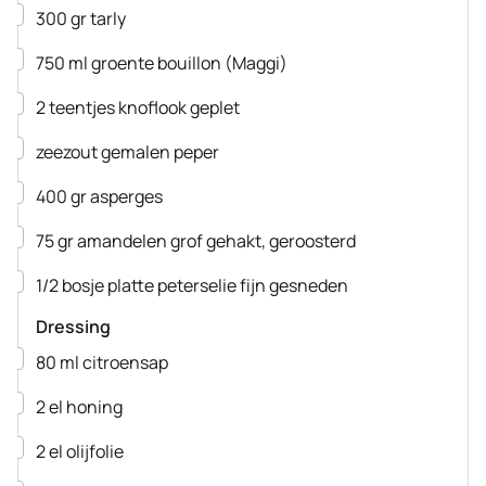
▢
300
gr
tarly
▢
750
ml
groente bouillon
(Maggi)
▢
2
teentjes
knoflook
geplet
▢
zeezout
gemalen peper
▢
400
gr
asperges
▢
75
gr
amandelen
grof gehakt, geroosterd
▢
1/2
bosje
platte peterselie
fijn gesneden
Dressing
▢
80
ml
citroensap
▢
2
el
honing
▢
2
el
olijfolie