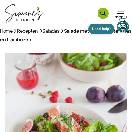
Ga
naar
menu
de
inhoud
Home
»
Recepten
»
Salades
»
Salade met vijgen, geitenkaas
en frambozen