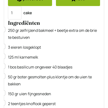
Porties
cake
Ingrediënten
▢
250
gr
zelfrijzend bakmeel
+ beetje extra om de brie
te bestuiven
▢
3
eieren
losgeklopt
▢
125
ml
karnemelk
▢
1
bos
basilicum
ongeveer 40 blaadjes
▢
50
gr
boter
gesmolten plus klontje om de uien te
bakken
▢
150
gr
uien
fijngesneden
▢
2
teentjes
knoflook
geperst