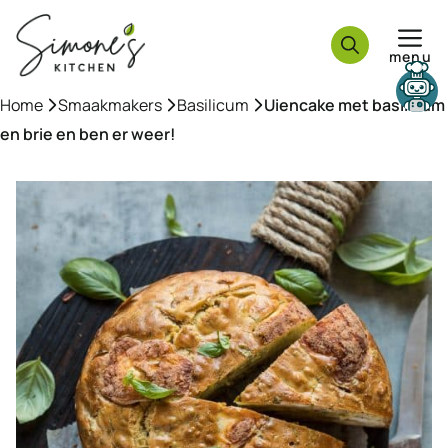
Ga
naar
menu
de
inhoud
Home
»
Smaakmakers
»
Basilicum
»
Uiencake met basilicum
en brie en ben er weer!