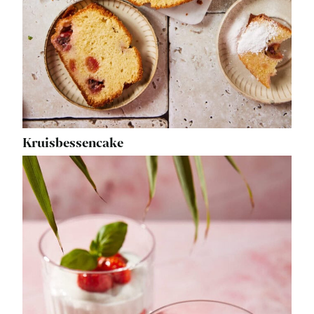
Kruisbessencake