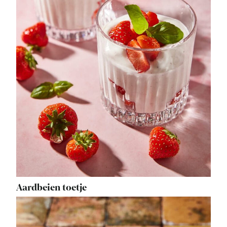
Aardbeien toetje