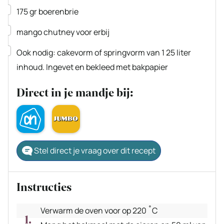
▢
175
gr
boerenbrie
▢
mango chutney voor erbij
▢
Ook nodig: cakevorm of springvorm van 1
25 liter
inhoud. Ingevet en bekleed met bakpapier
Direct in je mandje bij:
Stel direct je vraag over dit recept
Instructies
Verwarm de oven voor op 220 ˚C