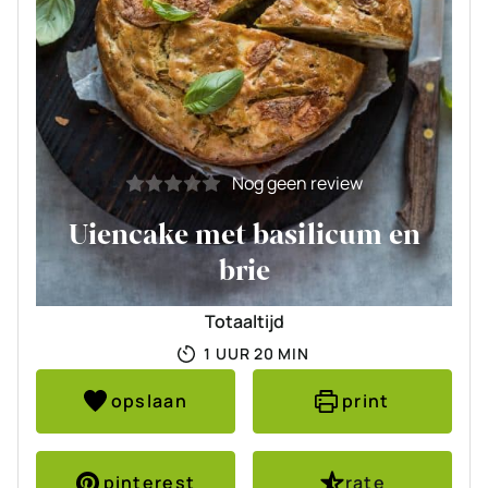
Nog geen review
Uiencake met basilicum en
brie
Totaaltijd
UUR
MINUTEN
1
UUR
20
MIN
opslaan
print
pinterest
rate