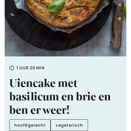
Totale
UUR
MINUTEN
1
UUR
20
MIN
tijd
Uiencake met
basilicum en brie en
ben er weer!
hoofdgerecht
vegetarisch