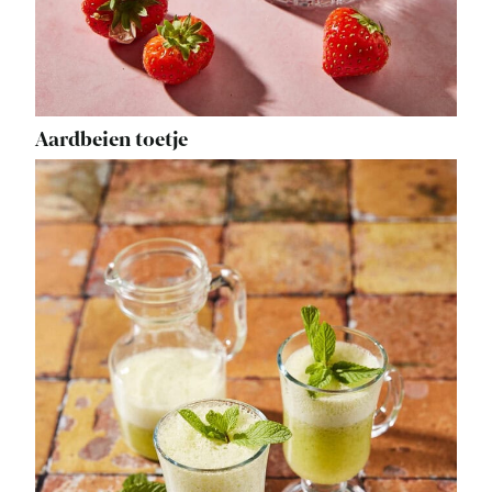
Aardbeien toetje