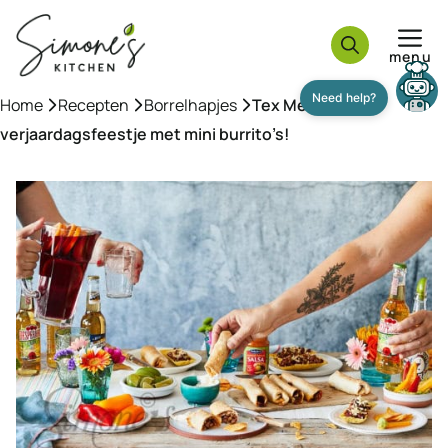
Ga
naar
menu
de
inhoud
Home
»
Recepten
»
Borrelhapjes
»
Tex Mex
verjaardagsfeestje met mini burrito’s!