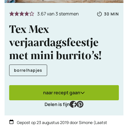
Totale
MINUTE
3.67
van
3
stemmen
30
MIN
tijd
Tex Mex
verjaardagsfeestje
met mini burrito’s!
borrelhapjes
naar recept gaan
facebook
pinterest
Delen is fijn
Gepost op
23 augustus 2019
door
Simone
(Laatst