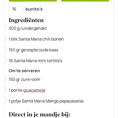
Porties
burrito’s
Ingrediënten
▢
300
g
rundergehakt
▢
1
blik
Santa Maria chili bonen
▢
150
gr
geraspte oude kaas
▢
16
Santa Maria mini tortilla's
Om te serveren
▢
150
gr
zure room
▢
1
portie
guacamole
▢
1
potje
Santa Maria Mango papayasalsa
Direct in je mandje bij: