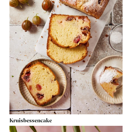
Kruisbessencake