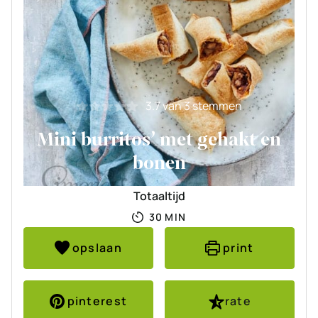
3.7
van
3
stemmen
Mini burritos’ met gehakt en
bonen
Totaaltijd
MINUTEN
30
MIN
opslaan
print
pinterest
rate