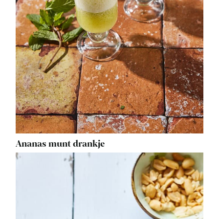
Ananas munt drankje