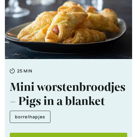
Totale
MINUTEN
25
MIN
tijd
Mini worstenbroodjes
– Pigs in a blanket
borrelhapjes