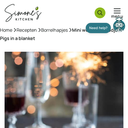
Ga
naar
menu
de
inhoud
Home
»
Recepten
»
Borrelhapjes
»
Mini worstenbroodjes –
Pigs in a blanket