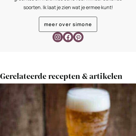
soorten. Ik laat je zien wat je ermee kunt!
meer over simone
Gerelateerde recepten & artikelen
Bekijk
Supersnelle
worstenbroodjes
met
croissantdeeg