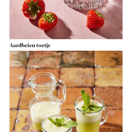
Aardbeien toetje