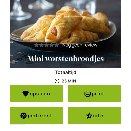
Nog geen review
Mini worstenbroodjes
Totaaltijd
MINUTEN
25
MIN
opslaan
print
pinterest
rate
Porties