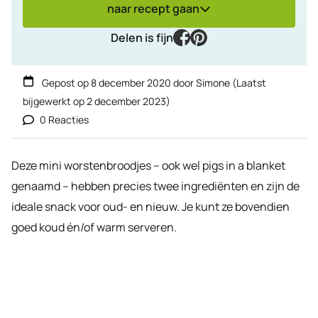
naar recept gaan
facebook
pinterest
Delen is fijn
Gepost op
8 december 2020
door
Simone
(Laatst
bijgewerkt op
2 december 2023
)
0 Reacties
Deze mini worstenbroodjes – ook wel pigs in a blanket
genaamd – hebben precies twee ingrediënten en zijn de
ideale snack voor oud- en nieuw. Je kunt ze bovendien
goed koud én/of warm serveren.