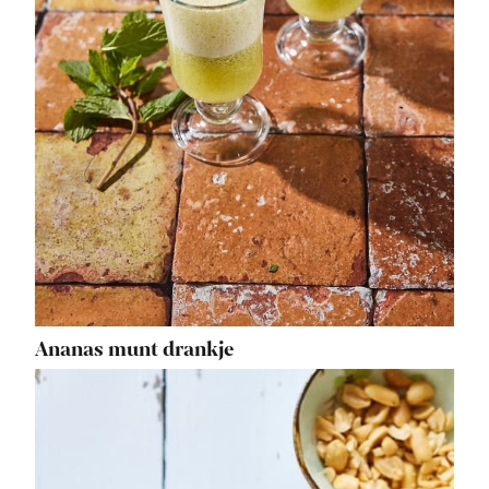
Ananas munt drankje