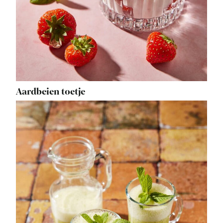
Aardbeien toetje