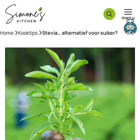
Ga
naar
menu
de
inhoud
Need help?
Home
»
Kooktips
»
Stevia… alternatief voor suiker?